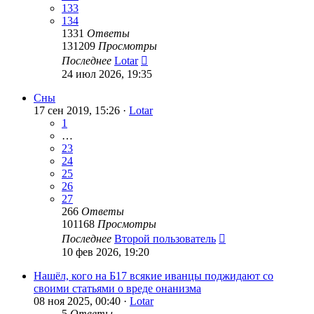
133
134
1331
Ответы
131209
Просмотры
Последнее
Lotar
24 июл 2026, 19:35
Сны
17 сен 2019, 15:26 ·
Lotar
1
…
23
24
25
26
27
266
Ответы
101168
Просмотры
Последнее
Второй пользователь
10 фев 2026, 19:20
Нашёл, кого на Б17 всякие иванцы поджидают со
своими статьями о вреде онанизма
08 ноя 2025, 00:40 ·
Lotar
5
Ответы