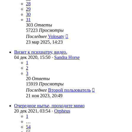
28
29
30
31
303
Ответы
57223
Просмотры
Последнее
Volosaty
23 мар 2025, 14:23
Визит к психиатру, видео.
04 дек 2020, 15:50 ·
Sandra Horse
1
2
3
20
Ответы
15919
Просмотры
Последнее
Второй пользователь
21 ноя 2023, 20:49
Очередное нытье, проходите мимо
20 дек 2021, 03:54 ·
Orpheus
1
…
54