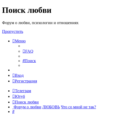
Поиск любви
Форум о любви, психологии и отношениях
Пропустить
Меню
FAQ
Поиск
Вход
Регистрация
Телеграм
Ютуб
Поиск любви
Форум о любви
ЛЮБОВЬ
Что со мной не так?
Поиск