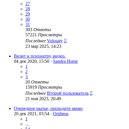
27
28
29
30
31
303
Ответы
57221
Просмотры
Последнее
Volosaty
23 мар 2025, 14:23
Визит к психиатру, видео.
04 дек 2020, 15:50 ·
Sandra Horse
1
2
3
20
Ответы
15919
Просмотры
Последнее
Второй пользователь
21 ноя 2023, 20:49
Очередное нытье, проходите мимо
20 дек 2021, 03:54 ·
Orpheus
1
…