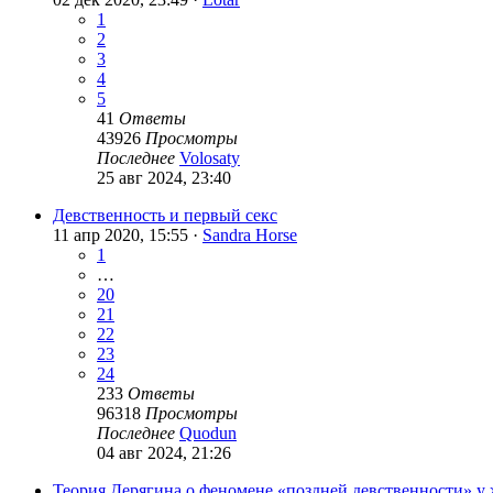
1
2
3
4
5
41
Ответы
43926
Просмотры
Последнее
Volosaty
25 авг 2024, 23:40
Девственность и первый секс
11 апр 2020, 15:55 ·
Sandra Horse
1
…
20
21
22
23
24
233
Ответы
96318
Просмотры
Последнее
Quodun
04 авг 2024, 21:26
Теория Дерягина о феномене «поздней девственности» 