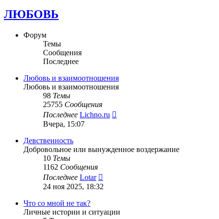
ЛЮБОВЬ
Форум
Темы
Сообщения
Последнее
Любовь и взаимоотношения
Любовь и взаимоотношения
98
Темы
25755
Сообщения
Перейти
Последнее
Lichno.ru
к
Вчера, 15:07
последнему
сообщению
Девственность
Добровольное или вынужденное воздержание
10
Темы
1162
Сообщения
Перейти
Последнее
Lotar
к
24 ноя 2025, 18:32
последнему
сообщению
Что со мной не так?
Личные истории и ситуации