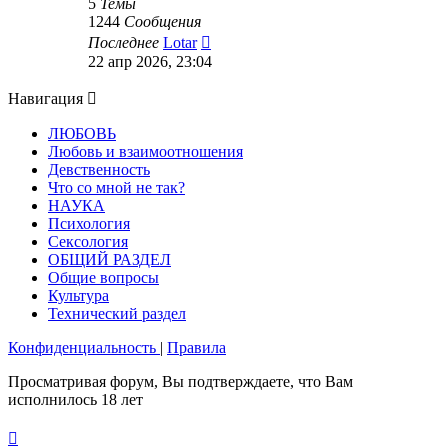
5
Темы
1244
Сообщения
Перейти
Последнее
Lotar
к
22 апр 2026, 23:04
последнему
сообщению
Навигация
ЛЮБОВЬ
Любовь и взаимоотношения
Девственность
Что со мной не так?
НАУКА
Психология
Сексология
ОБЩИЙ РАЗДЕЛ
Общие вопросы
Культура
Технический раздел
Конфиденциальность
|
Правила
Просматривая форум, Вы подтверждаете, что Вам
исполнилось 18 лет