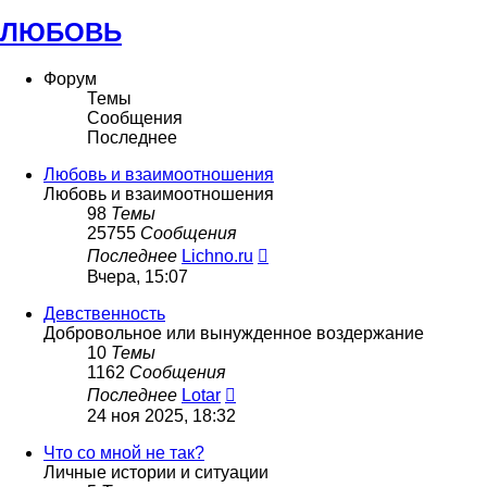
ЛЮБОВЬ
Форум
Темы
Сообщения
Последнее
Любовь и взаимоотношения
Любовь и взаимоотношения
98
Темы
25755
Сообщения
Перейти
Последнее
Lichno.ru
к
Вчера, 15:07
последнему
сообщению
Девственность
Добровольное или вынужденное воздержание
10
Темы
1162
Сообщения
Перейти
Последнее
Lotar
к
24 ноя 2025, 18:32
последнему
сообщению
Что со мной не так?
Личные истории и ситуации