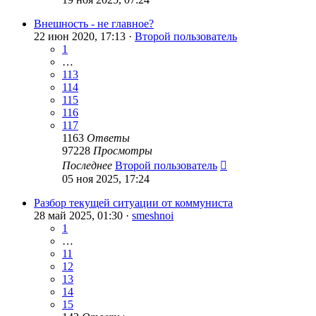
Внешность - не главное?
22 июн 2020, 17:13 ·
Второй пользователь
1
…
113
114
115
116
117
1163
Ответы
97228
Просмотры
Последнее
Второй пользователь
05 ноя 2025, 17:24
Разбор текущей ситуации от коммуниста
28 май 2025, 01:30 ·
smeshnoi
1
…
11
12
13
14
15