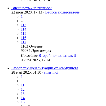
Внешность - не главное?
22 июн 2020, 17:13 ·
Второй пользователь
1
…
113
114
115
116
117
1163
Ответы
96984
Просмотры
Последнее
Второй пользователь
05 ноя 2025, 17:24
Разбор текущей ситуации от коммуниста
28 май 2025, 01:30 ·
smeshnoi
1
…
11
12
13
14
15