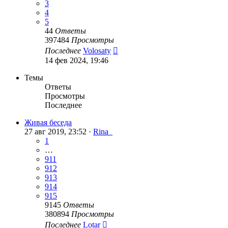
3
4
5
44
Ответы
397484
Просмотры
Последнее
Volosaty
14 фев 2024, 19:46
Темы
Ответы
Просмотры
Последнее
Живая беседа
27 авг 2019, 23:52 ·
Rina_
1
…
911
912
913
914
915
9145
Ответы
380894
Просмотры
Последнее
Lotar