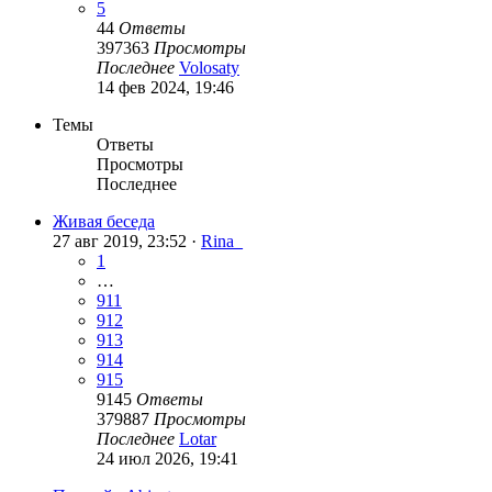
5
44
Ответы
397363
Просмотры
Последнее
Volosaty
14 фев 2024, 19:46
Темы
Ответы
Просмотры
Последнее
Живая беседа
27 авг 2019, 23:52 ·
Rina_
1
…
911
912
913
914
915
9145
Ответы
379887
Просмотры
Последнее
Lotar
24 июл 2026, 19:41