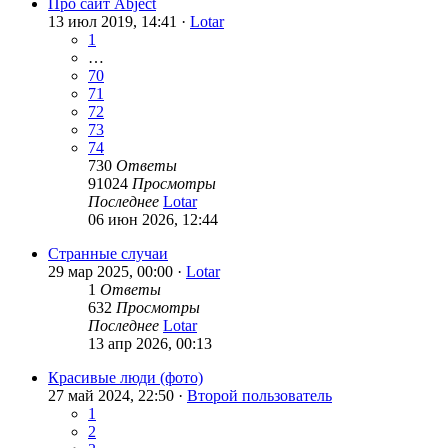
Про сайт Abject
13 июл 2019, 14:41 ·
Lotar
1
…
70
71
72
73
74
730
Ответы
91024
Просмотры
Последнее
Lotar
06 июн 2026, 12:44
Странные случаи
29 мар 2025, 00:00 ·
Lotar
1
Ответы
632
Просмотры
Последнее
Lotar
13 апр 2026, 00:13
Красивые люди (фото)
27 май 2024, 22:50 ·
Второй пользователь
1
2