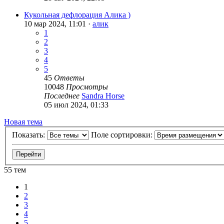
Кукольная дефлорация Алика )
10 мар 2024, 11:01 ·
алик
1
2
3
4
5
45
Ответы
10048
Просмотры
Последнее
Sandra Horse
05 июл 2024, 01:33
Новая тема
Показать:
Поле сортировки:
55 тем
1
2
3
4
5