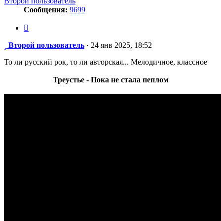
Второй пользователь
Сообщения:
9699
Цитата
Сообщение
Второй пользователь
·
24 янв 2025, 18:52
То ли русский рок, то ли авторская... Мелодичное, классное
Треустье - Пока не стала пеплом