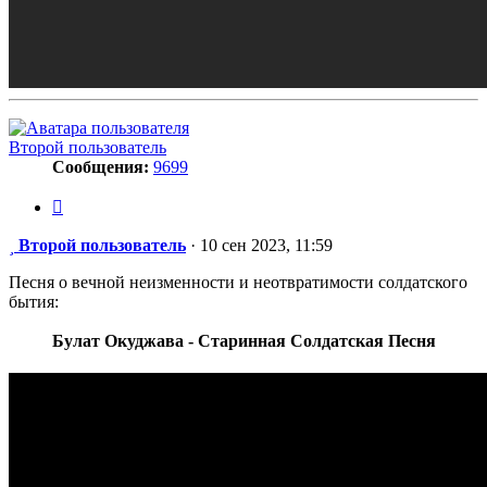
Второй пользователь
Сообщения:
9699
Цитата
Сообщение
Второй пользователь
·
10 сен 2023, 11:59
Песня о вечной неизменности и неотвратимости солдатского
бытия:
Булат Окуджава - Старинная Солдатская Песня