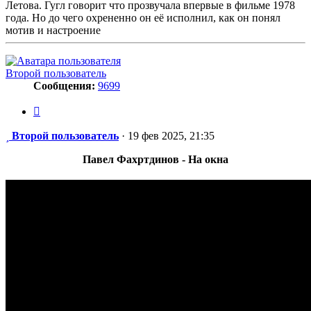
Летова. Гугл говорит что прозвучала впервые в фильме 1978
года. Но до чего охрененно он её исполнил, как он понял
мотив и настроение
Второй пользователь
Сообщения:
9699
Цитата
Сообщение
Второй пользователь
·
19 фев 2025, 21:35
Павел Фахртдинов - На окна