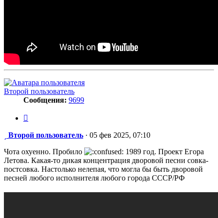
Второй пользователь
Сообщения:
9699
Цитата
Сообщение
Второй пользователь
·
05 фев 2025, 07:10
Чота охуенно. Пробило
1989 год. Проект Егора
Летова. Какая-то дикая концентрация дворовой песни совка-
постсовка. Настолько нелепая, что могла бы быть дворовой
песней любого исполнителя любого города СССР/РФ