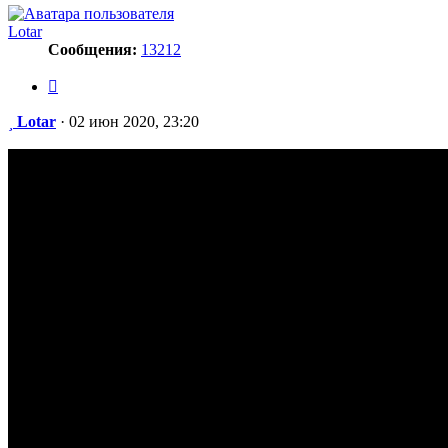
Lotar
Сообщения:
13212
Цитата
Сообщение
Lotar
·
02 июн 2020, 23:20