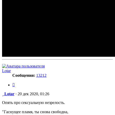
Lotar
Сообщения:
13212
Цитата
Сообщение
Lotar
·
20 дек 2020, 01:26
Опять про сексуальную незрелость.
"Гаснущее пламя, ты снова свободна,