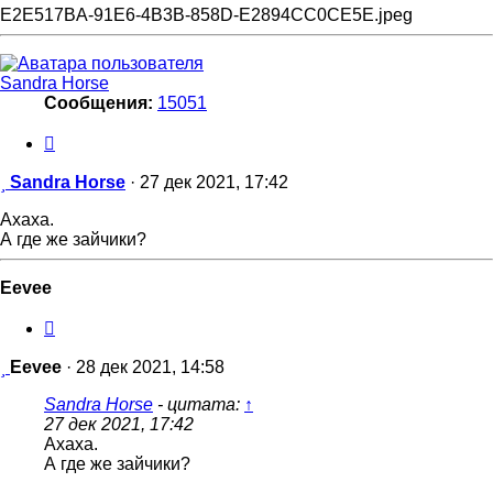
E2E517BA-91E6-4B3B-858D-E2894CC0CE5E.jpeg
Sandra Horse
Сообщения:
15051
Цитата
Сообщение
Sandra Horse
·
27 дек 2021, 17:42
Ахаха.
А где же зайчики?
Eevee
Цитата
Сообщение
Eevee
·
28 дек 2021, 14:58
Sandra Horse
- цитата:
↑
27 дек 2021, 17:42
Ахаха.
А где же зайчики?