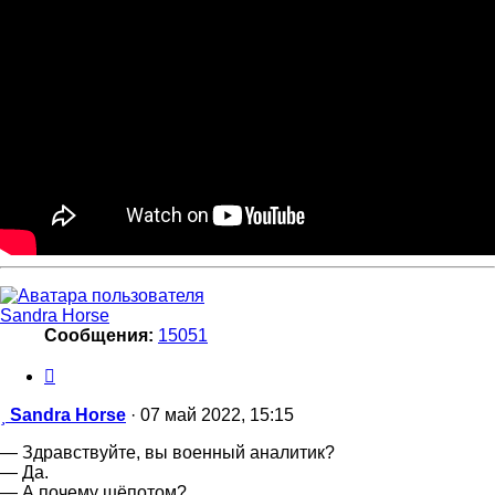
Sandra Horse
Сообщения:
15051
Цитата
Сообщение
Sandra Horse
·
07 май 2022, 15:15
— Здравствуйте, вы военный аналитик?
— Да.
— А почему шёпотом?