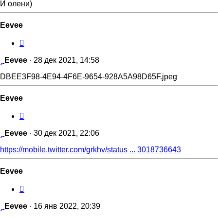
И олени)
Eevee
Цитата
Сообщение
Eevee
·
28 дек 2021, 14:58
DBEE3F98-4E94-4F6E-9654-928A5A98D65F.jpeg
Eevee
Цитата
Сообщение
Eevee
·
30 дек 2021, 22:06
https://mobile.twitter.com/grkhv/status ... 3018736643
Eevee
Цитата
Сообщение
Eevee
·
16 янв 2022, 20:39