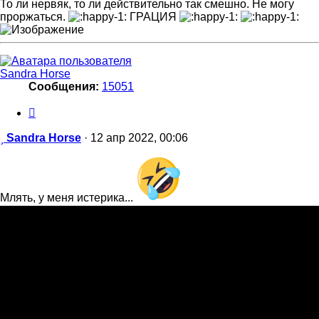
То ли нервяк, то ли действительно так смешно. Не могу
проржаться.
ГРАЦИЯ
Sandra Horse
Сообщения:
15051
Цитата
Сообщение
Sandra Horse
·
12 апр 2022, 00:06
Млять, у меня истерика...