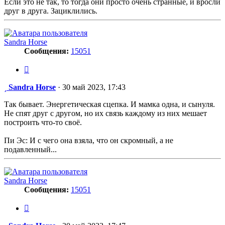
Если это не так, то тогда они просто очень странные, и вросли
друг в друга. Зациклились.
Sandra Horse
Сообщения:
15051
Цитата
Сообщение
Sandra Horse
·
30 май 2023, 17:43
Так бывает. Энергетическая сцепка. И мамка одна, и сынуля.
Не спят друг с другом, но их связь каждому из них мешает
построить что-то своё.
Пи Эс: И с чего она взяла, что он скромный, а не
подавленный...
Sandra Horse
Сообщения:
15051
Цитата