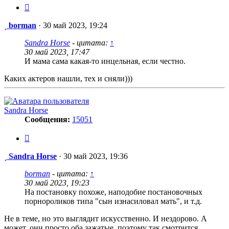
Цитата
Сообщение
borman
·
30 май 2023, 19:24
Sandra Horse
- цитата:
↑
30 май 2023, 17:47
И мама сама какая-то инцельная, если честно.
Каких актеров нашли, тех и сняли)))
Sandra Horse
Сообщения:
15051
Цитата
Сообщение
Sandra Horse
·
30 май 2023, 19:36
borman
- цитата:
↑
30 май 2023, 19:23
На постановку похоже, наподобие постановочных
порнороликов типа "сын изнасиловал мать", и т.д.
Не в теме, но это выглядит искусственно. И нездорово. А
может, они просто оба зажатые, поэтому так смотрится.