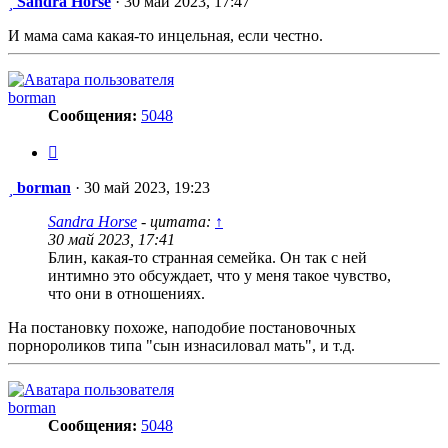
Сообщение
Sandra Horse
·
30 май 2023, 17:47
И мама сама какая-то инцельная, если честно.
borman
Сообщения:
5048
Цитата
Сообщение
borman
·
30 май 2023, 19:23
Sandra Horse
- цитата:
↑
30 май 2023, 17:41
Блин, какая-то странная семейка. Он так с ней
интимно это обсуждает, что у меня такое чувство,
что они в отношениях.
На постановку похоже, наподобие постановочных
порнороликов типа "сын изнасиловал мать", и т.д.
borman
Сообщения:
5048