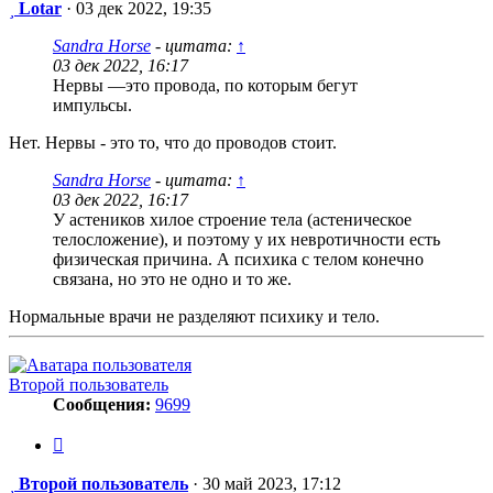
Сообщение
Lotar
·
03 дек 2022, 19:35
Sandra Horse
- цитата:
↑
03 дек 2022, 16:17
Нервы —это провода, по которым бегут
импульсы.
Нет. Нервы - это то, что до проводов стоит.
Sandra Horse
- цитата:
↑
03 дек 2022, 16:17
У астеников хилое строение тела (астеническое
телосложение), и поэтому у их невротичности есть
физическая причина. А психика с телом конечно
связана, но это не одно и то же.
Нормальные врачи не разделяют психику и тело.
Второй пользователь
Сообщения:
9699
Цитата
Сообщение
Второй пользователь
·
30 май 2023, 17:12