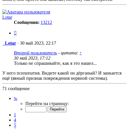
Lotar
Сообщения:
13212
Цитата
Сообщение
Lotar
·
30 май 2023, 22:17
Второй пользователь
- цитата:
↑
30 май 2023, 17:12
Только не спрашивайте, как я это нашел...
У него психопатия. Видите какой он дёрганый? И заикается
ещё (явный признак повреждения нервной системы).
71 сообщение
Страница
№
6
Перейти на страницу:
из
8
1
4
5