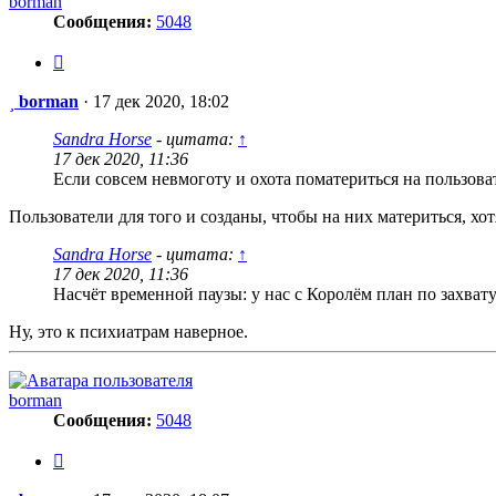
borman
Сообщения:
5048
Цитата
Сообщение
borman
·
17 дек 2020, 18:02
Sandra Horse
- цитата:
↑
17 дек 2020, 11:36
Если совсем невмоготу и охота поматериться на пользовате
Пользователи для того и созданы, чтобы на них материться, хо
Sandra Horse
- цитата:
↑
17 дек 2020, 11:36
Насчёт временной паузы: у нас с Королём план по захвату
Ну, это к психиатрам наверное.
borman
Сообщения:
5048
Цитата