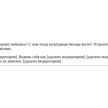
ором] съебались? С кем тогда культурные беседы вести? Устроите
сколько.
ератором]. Ведешь себя как [удалено модератором], [удалено мод
и не доволен. [удалено модератором].