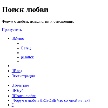
Поиск любви
Форум о любви, психологии и отношениях
Пропустить
Меню
FAQ
Поиск
Вход
Регистрация
Телеграм
Ютуб
Поиск любви
Форум о любви
ЛЮБОВЬ
Что со мной не так?
Поиск