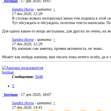
Сообщение
borman
·
17 дек 2020, 18:07
Sandra Horse
- цитата:
↑
17 дек 2020, 12:29
Я столько всяких интересных мини-тем подняла в этой св
Тут обсуждать и обсуждать, полотны текста написаны. П
Для одних какие-то вещи актуальны, для других не очень, их 
Sandra Horse
- цитата:
↑
17 дек 2020, 12:29
Ну напиши сам заметку, прояви активность, не знаю..
Может как нибудь напишу, мне писать пока нечего особо, да и т
borman
Сообщения:
5048
Цитата
Сообщение
borman
·
17 дек 2020, 18:07
Sandra Horse
- цитата:
↑
17 дек 2020, 14:41