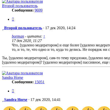
Второй пользователь
Сообщения:
9699
Цитата
Сообщение
Второй пользователь
·
17 дек 2020, 14:24
borman
- цитата:
↑
17 дек 2020, 11:27
Что, [удалено модератором] и еще более [удалено модерат
то, и то, те, что одно и то, куда то делись. Не порядок ни 
Ты, [удалено модератором], сам-то тему предложи, [удалено мод
[удалено модератором]? [удалено модератором] пассивное, еще 
Sandra Horse
Сообщения:
15051
Цитата
Сообщение
Sandra Horse
·
17 дек 2020, 14:41