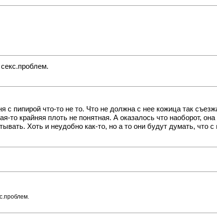
я секс.проблем.
ня с пипирой что-то не то. Что не должна с нее кожица так съезж
я-то крайняя плоть не понятная. А оказалось что наоборот, она 
вать. Хоть и неудобно как-то, но а то они будут думать, что с 
кс.проблем.