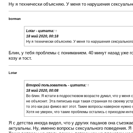
Ну я технически объясняю. У меня то нарушения сексуально
borman
Lotar
- цитата:
↑
18 май 2020, 00:18
Ну я технически объясняю. У меня то нарушения сексуального 
Блин, у тебя проблемы с пониманием. 40 минут назад уже г
козу и тост.
Lotar
Второй пользователь
- цитата:
↑
18 май 2020, 00:08
Во блин. Я кстати в подростковом возрасте думал, что у меня 
не объяснит. Эта пиписька еще такая странная по своему устро
то это как раз фимоз вот этот. Такие вопросы наверное нужно с
Хотя не уверен, что такие проблемы остались с приходом инт
Я с детства иногда видел, что у других пацанов она съезж
актуальны. Ну, именно вопросы сексуального поведения. Я 