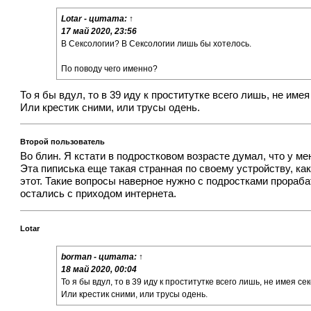
Lotar
- цитата:
↑
17 май 2020, 23:56
В Сексологии? В Сексологии лишь бы хотелось.
По поводу чего именно?
То я бы вдул, то в 39 иду к проститутке всего лишь, не име
Или крестик сними, или трусы одень.
Второй пользователь
Во блин. Я кстати в подростковом возрасте думал, что у ме
Эта пиписька еще такая странная по своему устройству, кака
этот. Такие вопросы наверное нужно с подростками прорабаты
остались с приходом интернета.
Lotar
borman
- цитата:
↑
18 май 2020, 00:04
То я бы вдул, то в 39 иду к проститутке всего лишь, не имея се
Или крестик сними, или трусы одень.