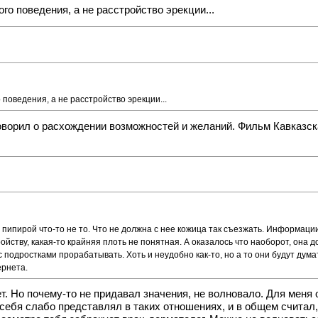
го поведения, а не расстройство эрекции...
поведения, а не расстройство эрекции...
оворил о расхождении возможностей и желаний. Фильм Кавказска
с пипирой что-то не то. Что не должна с нее кожица так съезжать. Информации
йству, какая-то крайняя плоть не понятная. А оказалось что наоборот, она до
 подростками прорабатывать. Хоть и неудобно как-то, но а то они будут думать
ернета.
ает. Но почему-то не придавал значения, не волновало. Для мен
себя слабо представлял в таких отношениях, и в общем считал, 