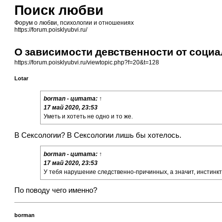
Поиск любви
Форум о любви, психологии и отношениях
https://forum.poisklyubvi.ru/
О зависимости девственности от соци
https://forum.poisklyubvi.ru/viewtopic.php?f=20&t=128
Lotar
borman
- цитата:
↑
17 май 2020, 23:53
Уметь и хотеть не одно и то же.
В Сексологии? В Сексологии лишь бы хотелось.
borman
- цитата:
↑
17 май 2020, 23:53
У тебя нарушение следственно-причинных, а значит, инстинк
По поводу чего именно?
borman