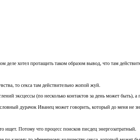
мом деле хотел протащить таком образом вывод, что там действи
увства, то секса там действительно жопой жуй.
атлений эксцессы (по несколько контактов за день может быть),
словный дурачок Иванец может говорить, который до меня не зн
-то ищет. Потому что процесс поисков писдец энергозатратный.
не по какому-то эфемерному количеству секса, который может бы