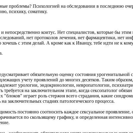
альные проблемы? Психологией на обследовании в последнюю оче
ию, психику, соматику.
 непосредственно коитус. Нет специалистов, которые бы этим в
сследований, нет протоколов лечения, нет фармацевтики, нет инф
 хочешь с этим делай. А кроме как к Иванцу, тебе идти не к кому
а.
редусматривает обязательную оценку состояния урогенитальной 
длежащих учету проявлений до многих десятков. Таким образом,
надлежит урологии, эндокринологии, невропатологии, психиатр
 требуется на заключительном этапе, когда сексопатолог обяза
х "блоков" играет роль стержня всего страдания, какие синдро
на заключительных стадиях патологического процесса.
димость постоянно соотносить каждое сексуальное проявление, 
рачивается по скользящему графику, и определенная интенсивно
ение.