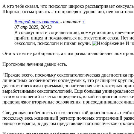
А кто тебе сказал, что психолог широко рассматривает сексу
Широко рассматривать - это проверять урологию, невропатолог
Второй пользователь
- цитата:
↑
07 апр 2025, 20:33
В совокупности социализацию, коммуникацию, влечение и
прийти инцел и пожаловаться на отсутствие секса. Нет и
сексологи, психологи и пикап-коучи.
И чо
Они в этом не разбираются, а я им разваливаю бизнес лохотрон
Протоколы лечения давно есть.
"Прежде всего, поскольку сексопатологическая диагностика п
личностных особенностей обследуемых, это расширяет круг по
диагностическими приемами, значительная часть которых при
выработанными сексопатологией. Еще большая универсальность
взаимоотношений и четко определить, какой из диагностически
представляют вторичные осложнения, присоединившиеся лишь 
Следующая особенность сексологической диагностики - необхо
поскольку весь жизненный регистр половых отправлений разво
одного возраста, в другом представляет патологическое отклон