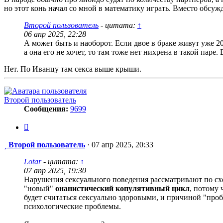
но этот конь начал со мной в математику играть. Вместо обсу
Второй пользователь
- цитата:
↑
06 апр 2025, 22:28
А может быть и наоборот. Если двое в браке живут уже 20
а она его не хочет, то там тоже нет нихрена в такой паре.
Нет. По Иванцу там секса выше крыши.
Второй пользователь
Сообщения:
9699
Цитата
Сообщение
Второй пользователь
·
07 апр 2025, 20:33
Lotar
- цитата:
↑
07 апр 2025, 19:30
Нарушения сексуального поведения рассматривают по схе
"новый"
онанистический копулятивный цикл
, потому 
будет считаться сексуально здоровыми, и причиной "про
психологические проблемы.