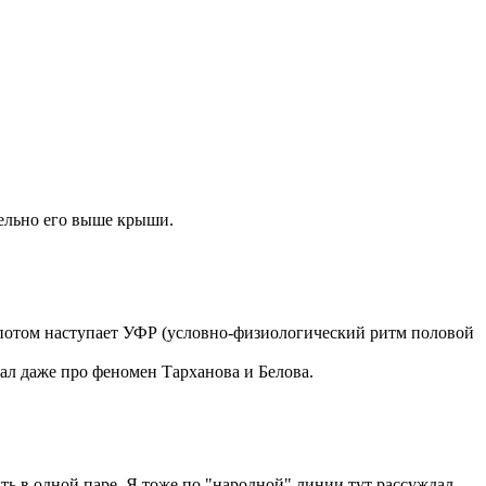
тельно его выше крыши.
 а потом наступает УФР (условно-физиологический ритм половой
ал даже про феномен Тарханова и Белова.
ть в одной паре. Я тоже по "народной" линии тут рассуждал,