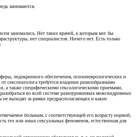
редь занимаются.
сем занимались. Нет таких врачей, к которым мог бы
раструктуры, нет специалистов. Ничего нет. Есть только
.
сферы, эндокринного обеспечения, психоневрологических и
 от сексопатолога требуется владение разнообразными
ии, а также специфическими сексологическими приемами,
н разобраться во всей системе разноуровневых межсиндромных
мы не выходят за рамки предрасполагающих и какие
отмечаемое больным, с соответствующей его возрасту нормой,
сть тех или иных сексуальных феноменов, естественная для