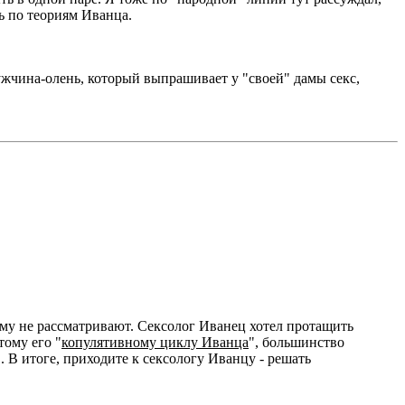
ь по теориям Иванца.
мужчина-олень, который выпрашивает у "своей" дамы секс,
зму не рассматривают. Сексолог Иванец хотел протащить
тому его "
копулятивному циклу Иванца
", большинство
В итоге, приходите к сексологу Иванцу - решать