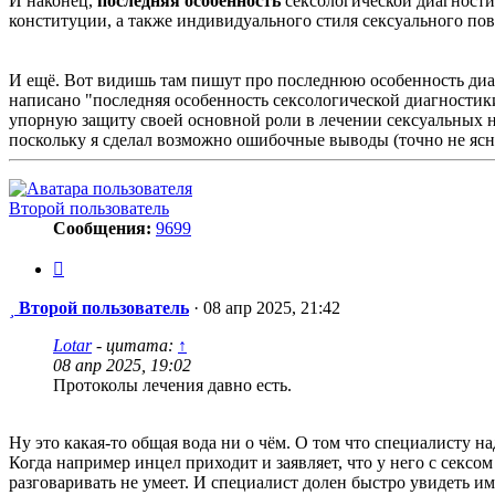
И наконец,
последняя особенность
сексологической диагностик
конституции, а также индивидуального стиля сексуального пов
И ещё. Вот видишь там пишут про последнюю особенность диагн
написано "последняя особенность сексологической диагностики"
упорную защиту своей основной роли в лечении сексуальных на
поскольку я сделал возможно ошибочные выводы (точно не ясно
Второй пользователь
Сообщения:
9699
Цитата
Сообщение
Второй пользователь
·
08 апр 2025, 21:42
Lotar
- цитата:
↑
08 апр 2025, 19:02
Протоколы лечения давно есть.
Ну это какая-то общая вода ни о чём. О том что специалисту н
Когда например инцел приходит и заявляет, что у него с сексо
разговаривать не умеет. И специалист долен быстро увидеть им