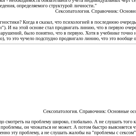
и - необходимость обязательного учета индивидуальных черт се
едения, определяемого структурой личности."
Сексопатология. Справочник: Основны
остики? Когда я сказал, что психологией в последнюю очередь 
). И на этой основе стал продвигать линию, что в первую очере
рушений, было понятно, что в первую. Хотя в учебнике точно н
), то это чучело подспудно продвигало линию, что это вообще 
Сексопатология. Справочник: Основные осо
адо смотреть на проблему широко, глобально. А не слушать того
м проблемы, он чпокаться не может. А потом быстро выясняется ч
енно эту проблему, а не слушать жалобы на "проблемы с сексом"