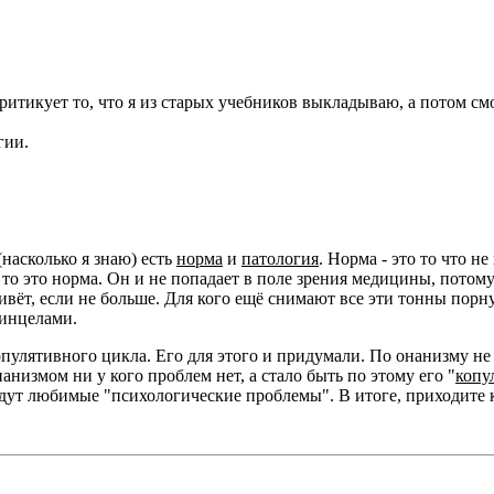
ритикует то, что я из старых учебников выкладываю, а потом см
гии.
насколько я знаю) есть
норма
и
патология
. Норма - это то что н
то это норма. Он и не попадает в поле зрения медицины, потому 
вёт, если не больше. Для кого ещё снимают все эти тонны пор
 инцелами.
пулятивного цикла. Его для этого и придумали. По онанизму н
нанизмом ни у кого проблем нет, а стало быть по этому его "
копу
ут любимые "психологические проблемы". В итоге, приходите к