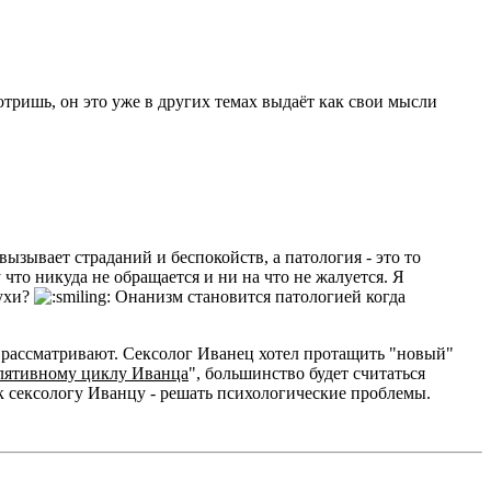
отришь, он это уже в других темах выдаёт как свои мысли
е вызывает страданий и беспокойств, а патология - это то
что никуда не обращается и ни на что не жалуется. Я
нухи?
Онанизм становится патологией когда
е рассматривают. Сексолог Иванец хотел протащить "новый"
лятивному циклу Иванца
", большинство будет считаться
 сексологу Иванцу - решать психологические проблемы.