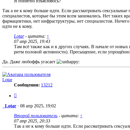
Я понятно изъясняюсь?
Так а не к кому больше идти. Если рассматривать сексуальны
специалистов, которые бы этим всем занимались. Нет таких вра
фармацевтики, нет инфраструктуры, нет специалистов. Ничего 
идти не к кому.
Lotar
- цитата:
↑
07 апр 2025, 19:43
Там всё также как и в других случаях. В начале от новы
ритм половой активности). Пресыщение, если упрощённ
Да. Даже любоффь угасает
Lotar
Сообщения:
13212
Цитата
Сообщение
Lotar
·
08 апр 2025, 19:02
Второй пользователь
- цитата:
↑
07 апр 2025, 20:33
Так а не к кому больше идти. Если рассматривать сексуа