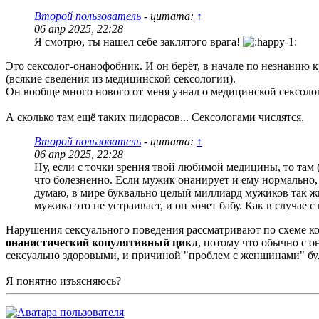
Второй пользователь
- цитата:
↑
06 апр 2025, 22:28
Я смотрю, ты нашел себе заклятого врага!
Это сексолог-онанофобник. И он берёт, в начале по незнанию к
(всякие сведения из медицинской сексологии).
Он вообще много нового от меня узнал о медицинской сексоло
А сколько там ещё таких пидорасов... Сексологами числятся.
Второй пользователь
- цитата:
↑
06 апр 2025, 22:28
Ну, если с точки зрения твой любимой медицины, то там (
что болезненно. Если мужик онанирует и ему нормально, 
думаю, в мире буквально целый миллиард мужиков так жи
мужика это не устраивает, и он хочет бабу. Как в случае с
Нарушения сексуального поведения рассматривают по схеме ко
онанистический копулятивный цикл
, потому что обычно с о
сексуально здоровыми, и причиной "проблем с женщинами" буд
Я понятно изъясняюсь?