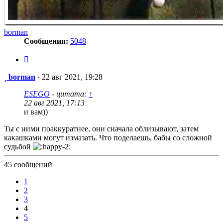
borman
Сообщения:
5048
Цитата
Сообщение
borman
·
22 авг 2021, 19:28
ESEGO
- цитата:
↑
22 авг 2021, 17:13
и вам))
Ты с ними поаккуратнее, они сначала облизывают, затем
какашками могут измазать. Что поделаешь, бабы со сложной
судьбой
45 сообщений
1
2
3
4
5