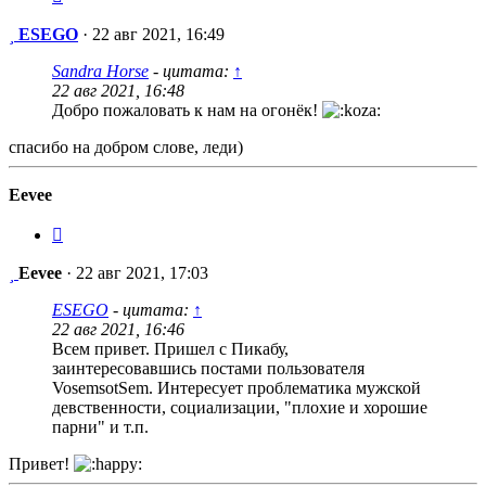
Сообщение
ESEGO
·
22 авг 2021, 16:49
Sandra Horse
- цитата:
↑
22 авг 2021, 16:48
Добро пожаловать к нам на огонёк!
спасибо на добром слове, леди)
Eevee
Цитата
Сообщение
Eevee
·
22 авг 2021, 17:03
ESEGO
- цитата:
↑
22 авг 2021, 16:46
Всем привет. Пришел с Пикабу,
заинтересовавшись постами пользователя
VosemsotSem. Интересует проблематика мужской
девственности, социализации, "плохие и хорошие
парни" и т.п.
Привет!