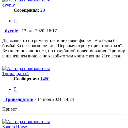
dyvniy
Сообщения:
28
Цитата
Сообщение
dyvniy
·
13 окт 2020, 16:17
Да, жаль что по роману так и не сняли фильм. Это была бы
бомба! За несколько лет до "Первому игроку приготовиться".
Без постапокалипсиса, но с глубиной повествования. Про мир
в нынешнем виде, а не какой-то там кризис конца 21го века.
Тринадцатый
Сообщения:
1460
Цитата
Сообщение
Тринадцатый
·
14 июл 2021, 14:24
Привет
Sandra Horse