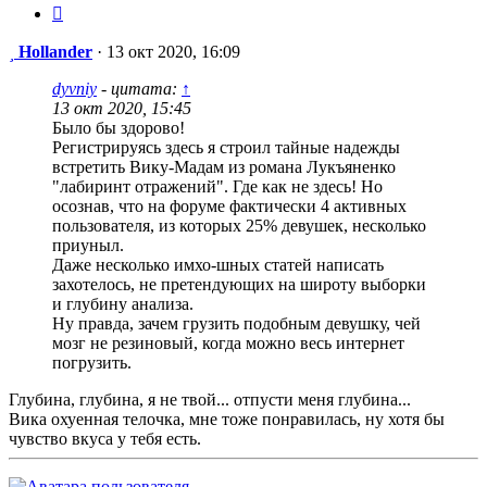
Сообщение
Hollander
·
13 окт 2020, 16:09
dyvniy
- цитата:
↑
13 окт 2020, 15:45
Было бы здорово!
Регистрируясь здесь я строил тайные надежды
встретить Вику-Мадам из романа Лукъяненко
"лабиринт отражений". Где как не здесь! Но
осознав, что на форуме фактически 4 активных
пользователя, из которых 25% девушек, несколько
приуныл.
Даже несколько имхо-шных статей написать
захотелось, не претендующих на широту выборки
и глубину анализа.
Ну правда, зачем грузить подобным девушку, чей
мозг не резиновый, когда можно весь интернет
погрузить.
Глубина, глубина, я не твой... отпусти меня глубина...
Вика охуенная телочка, мне тоже понравилась, ну хотя бы
чувство вкуса у тебя есть.