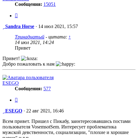
Сообщения:
15051
Цитата
Сообщение
Sandra Horse
·
14 июл 2021, 15:57
Тринадцатый
- цитата:
↑
14 июл 2021, 14:24
Привет
Привет!
Добро пожаловать к нам
ESEGO
Сообщения:
577
Цитата
Сообщение
ESEGO
·
22 авг 2021, 16:46
Всем привет. Пришел с Пикабу, заинтересовавшись постами
пользователя VosemsotSem. Интересует проблематика
мужской девственности, социализации, "плохие и хорошие
парни" и т.п.