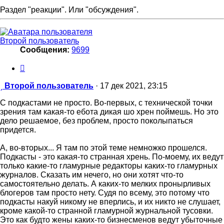
Раздел "реакции". Или "обсуждения".
Второй пользователь
Сообщения:
9699
Цитата
Сообщение
Второй пользователь
·
17 дек 2021, 23:15
С подкастами не просто. Во-первых, с технической точки
зрения там какая-то ебота дикая шо хрен поймешь. Но это
дело решаемое, без проблем, просто поколыпаться
придется.
А, во-вторых... Я там по этой теме немножко прошелся.
Подкасты - это какая-то странная хрень. По-моему, их ведут
только какие-то гламурные редакторы каких-то гламурных
журналов. Сказать им нечего, но они хотят что-то
самостоятельно делать. А каких-то мелких пронырливых
блогеров там просто нету. Судя по всему, это потому что
подкасты накуй никому не вперлись, и их никто не слушает,
кроме какой-то странной гламурной журнальной тусовки.
Это как будто жены каких-то бизнесменов ведут убыточные