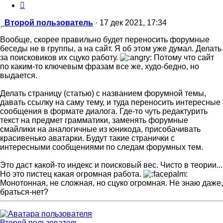
Цитата
Сообщение
Второй пользователь
·
17 дек 2021, 17:34
Вообще, скорее правильно будет переносить форумные
беседы не в группы, а на сайт. Я об этом уже думал. Делать
за поисковиков их сцуко работу.
Потому что сайт
по каким-то ключевым фразам все же, худо-бедно, но
выдается.
Делать страницу (статью) с названием форумной темы,
давать ссылку на саму тему, и туда переносить интересные
сообщения в формате диалога. Где-то чуть редактурить
текст на предмет грамматики, заменять форумные
смайлики на аналогичные из юникода, присобачивать
красивенько аватарки. Будут такие странички с
интересными сообщениями по следам форумных тем.
Это даст какой-то индекс и поисковый вес. Чисто в теории...
Но это пистец какая огромная работа.
Монотонная, не сложная, но сцуко огромная. Не знаю даже,
браться-нет?
Второй пользователь