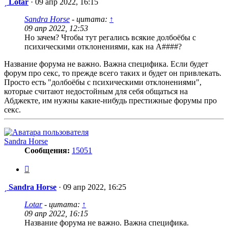
Сообщение
Lotar
·
09 апр 2022, 16:15
Sandra Horse
- цитата:
↑
09 апр 2022, 12:53
Но зачем? Чтобы тут регались всякие долбоёбы с
психическими отклонениями, как на А####?
Название форума не важно. Важна специфика. Если будет
форум про секс, то прежде всего таких и будет он привлекать.
Просто есть "долбоёбы с психическими отклонениями",
которые считают недостойным для себя общаться на
Абджекте, им нужны какие-нибудь престижные форумы про
секс.
Sandra Horse
Сообщения:
15051
Цитата
Сообщение
Sandra Horse
·
09 апр 2022, 16:25
Lotar
- цитата:
↑
09 апр 2022, 16:15
Название форума не важно. Важна специфика.