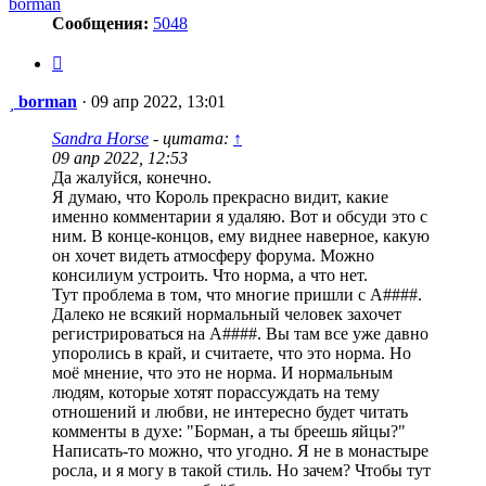
borman
Сообщения:
5048
Цитата
Сообщение
borman
·
09 апр 2022, 13:01
Sandra Horse
- цитата:
↑
09 апр 2022, 12:53
Да жалуйся, конечно.
Я думаю, что Король прекрасно видит, какие
именно комментарии я удаляю. Вот и обсуди это с
ним. В конце-концов, ему виднее наверное, какую
он хочет видеть атмосферу форума. Можно
консилиум устроить. Что норма, а что нет.
Тут проблема в том, что многие пришли с А####.
Далеко не всякий нормальный человек захочет
регистрироваться на А####. Вы там все уже давно
упоролись в край, и считаете, что это норма. Но
моё мнение, что это не норма. И нормальным
людям, которые хотят порассуждать на тему
отношений и любви, не интересно будет читать
комменты в духе: "Борман, а ты бреешь яйцы?"
Написать-то можно, что угодно. Я не в монастыре
росла, и я могу в такой стиль. Но зачем? Чтобы тут