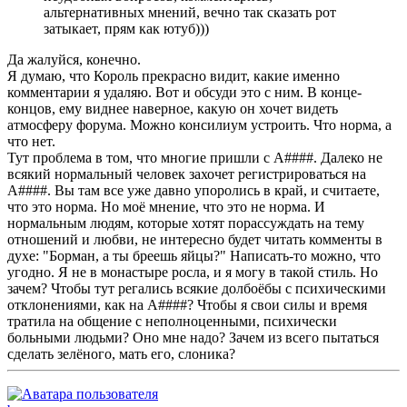
альтернативных мнений, вечно так сказать рот
затыкает, прям как ютуб)))
Да жалуйся, конечно.
Я думаю, что Король прекрасно видит, какие именно
комментарии я удаляю. Вот и обсуди это с ним. В конце-
концов, ему виднее наверное, какую он хочет видеть
атмосферу форума. Можно консилиум устроить. Что норма, а
что нет.
Тут проблема в том, что многие пришли с А####. Далеко не
всякий нормальный человек захочет регистрироваться на
А####. Вы там все уже давно упоролись в край, и считаете,
что это норма. Но моё мнение, что это не норма. И
нормальным людям, которые хотят порассуждать на тему
отношений и любви, не интересно будет читать комменты в
духе: "Борман, а ты бреешь яйцы?" Написать-то можно, что
угодно. Я не в монастыре росла, и я могу в такой стиль. Но
зачем? Чтобы тут регались всякие долбоёбы с психическими
отклонениями, как на А####? Чтобы я свои силы и время
тратила на общение с неполноценными, психически
больными людьми? Оно мне надо? Зачем из всего пытаться
сделать зелёного, мать его, слоника?