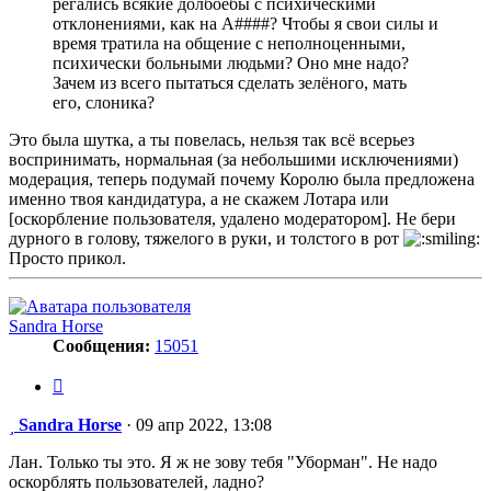
регались всякие долбоёбы с психическими
отклонениями, как на А####? Чтобы я свои силы и
время тратила на общение с неполноценными,
психически больными людьми? Оно мне надо?
Зачем из всего пытаться сделать зелёного, мать
его, слоника?
Это была шутка, а ты повелась, нельзя так всё всерьез
воспринимать, нормальная (за небольшими исключениями)
модерация, теперь подумай почему Королю была предложена
именно твоя кандидатура, а не скажем Лотара или
[оскорбление пользователя, удалено модератором]. Не бери
дурного в голову, тяжелого в руки, и толстого в рот
Просто прикол.
Sandra Horse
Сообщения:
15051
Цитата
Сообщение
Sandra Horse
·
09 апр 2022, 13:08
Лан. Только ты это. Я ж не зову тебя "Уборман". Не надо
оскорблять пользователей, ладно?