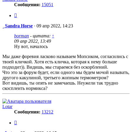
Сообщения:
15051
Цитата
Сообщение
Sandra Horse
·
09 апр 2022, 14:23
borman
- цитата:
↑
09 апр 2022, 13:49
Ну вот, началось
Мы даже форевия ласково называем Мопсиком, согласились с
твоей кличкой. Хотя есть кличка, которая к нему больше
подходит)). Видишь, мы стараемся без оскорблений.
Что это за форум будет, если одного мы будем мочой называть,
другого какулиной, третьего жопным термометром?
Вот видишь, ты опять не замечаешь. Неужели так трудно
скосплеить нормикса?
Lotar
Сообщения:
13212
Цитата