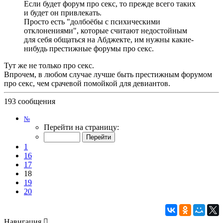
Если будет форум про секс, то прежде всего таких
и будет он привлекать.
Просто есть "долбоёбы с психическими
отклонениями", которые считают недостойным
для себя общаться на Абджекте, им нужны какие-
нибудь престижные форумы про секс.
Тут же не только про секс.
Впрочем, в любом случае лучше быть престижным форумом
про секс, чем срачевой помойкой для девиантов.
193 сообщения
Страница
№
18
Перейти на страницу:
из
20
1
16
17
18
19
20
Навигация