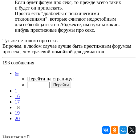
Если будет форум про секс, то прежде всего таких
и будет он привлекать.
Просто есть "долбоёбы с психическими
отклонениями", которые считают недостойным
для себя общаться на Абджекте, им нужны какие-
нибудь престижные форумы про секс.
Тут же не только про секс.
Впрочем, в любом случае лучше быть престижным форумом
про секс, чем срачевой помойкой для девиантов.
193 сообщения
Страница
№
18
Перейти на страницу:
из
20
1
16
17
18
19
20
Навигация