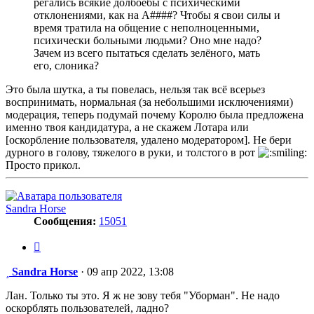
регались всякие долбоёбы с психическими
отклонениями, как на А####? Чтобы я свои силы и
время тратила на общение с неполноценными,
психически больными людьми? Оно мне надо?
Зачем из всего пытаться сделать зелёного, мать
его, слоника?
Это была шутка, а ты повелась, нельзя так всё всерьез
воспринимать, нормальная (за небольшими исключениями)
модерация, теперь подумай почему Королю была предложена
именно твоя кандидатура, а не скажем Лотара или
[оскорбление пользователя, удалено модератором]. Не бери
дурного в голову, тяжелого в руки, и толстого в рот
Просто прикол.
Sandra Horse
Сообщения:
15051
Цитата
Сообщение
Sandra Horse
·
09 апр 2022, 13:08
Лан. Только ты это. Я ж не зову тебя "Уборман". Не надо
оскорблять пользователей, ладно?