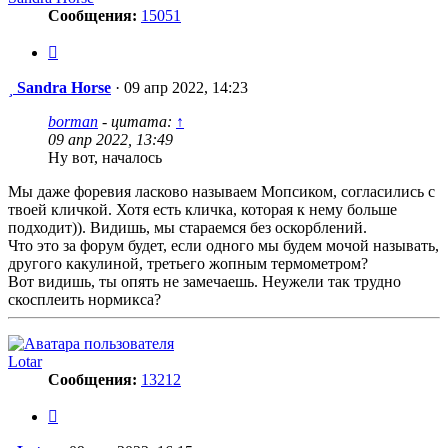
Сообщения:
15051
Цитата
Сообщение
Sandra Horse
·
09 апр 2022, 14:23
borman
- цитата:
↑
09 апр 2022, 13:49
Ну вот, началось
Мы даже форевия ласково называем Мопсиком, согласились с
твоей кличкой. Хотя есть кличка, которая к нему больше
подходит)). Видишь, мы стараемся без оскорблений.
Что это за форум будет, если одного мы будем мочой называть,
другого какулиной, третьего жопным термометром?
Вот видишь, ты опять не замечаешь. Неужели так трудно
скосплеить нормикса?
Lotar
Сообщения:
13212
Цитата