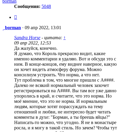
borman
Сообщения:
5048
Цитата
Сообщение
borman
·
09 апр 2022, 13:01
Sandra Horse
- цитата:
↑
09 апр 2022, 12:53
Да жалуйся, конечно.
Я думаю, что Король прекрасно видит, какие
именно комментарии я удаляю. Вот и обсуди это с
ним. В конце-концов, ему виднее наверное, какую
он хочет видеть атмосферу форума. Можно
консилиум устроить. Что норма, а что нет.
Тут проблема в том, что многие пришли с А####.
Далеко не всякий нормальный человек захочет
регистрироваться на А####. Вы там все уже давно
упоролись в край, и считаете, что это норма. Но
моё мнение, что это не норма. И нормальным
людям, которые хотят порассуждать на тему
отношений и любви, не интересно будет читать
комменты в духе: "Борман, а ты бреешь яйцы?"
Написать-то можно, что угодно. Я не в монастыре
росла, и я могу в такой стиль. Но зачем? Чтобы тут