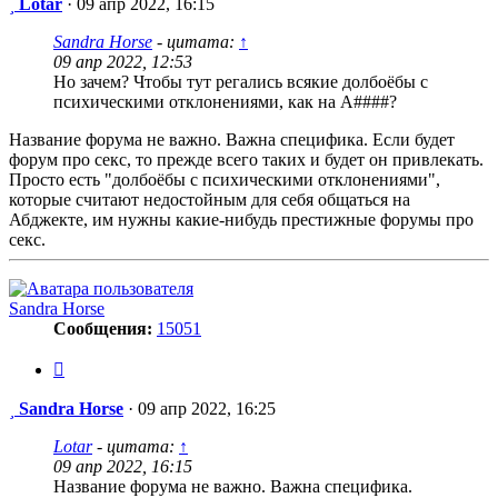
Сообщение
Lotar
·
09 апр 2022, 16:15
Sandra Horse
- цитата:
↑
09 апр 2022, 12:53
Но зачем? Чтобы тут регались всякие долбоёбы с
психическими отклонениями, как на А####?
Название форума не важно. Важна специфика. Если будет
форум про секс, то прежде всего таких и будет он привлекать.
Просто есть "долбоёбы с психическими отклонениями",
которые считают недостойным для себя общаться на
Абджекте, им нужны какие-нибудь престижные форумы про
секс.
Sandra Horse
Сообщения:
15051
Цитата
Сообщение
Sandra Horse
·
09 апр 2022, 16:25
Lotar
- цитата:
↑
09 апр 2022, 16:15
Название форума не важно. Важна специфика.