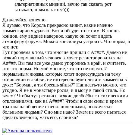
альтернативных мнений, вечно так сказать рот
затыкает, прям как ютуб)))
Да жалуйся, конечно.
Я думаю, что Король прекрасно видит, какие именно
комментарии я удаляю. Вот и обсуди это с ним. В конце-
концов, ему виднее наверное, какую он хочет видеть
атмосферу форума. Можно консилиум устроить. Что норма, а
что нет.
Тут проблема в том, что многие пришли с А####. Далеко не
всякий нормальный человек захочет регистрироваться на
А####. Вы там все уже давно упоролись в край, и считаете,
что это норма. Но моё мнение, что это не норма. И
нормальным людям, которые хотят порассуждать на тему
отношений и любви, не интересно будет читать комменты в
духе: "Борман, а ты бреешь яйцы?" Написать-то можно, что
угодно. Я не в монастыре росла, и я могу в такой стиль. Но
зачем? Чтобы тут регались всякие долбоёбы с психическими
отклонениями, как на А####? Чтобы я свои силы и время
тратила на общение с неполноценными, психически
больными людьми? Оно мне надо? Зачем из всего пытаться
сделать зелёного, мать его, слоника?