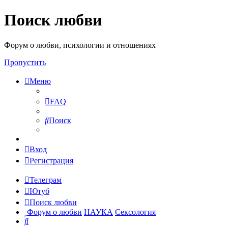
Поиск любви
Форум о любви, психологии и отношениях
Пропустить
Меню
FAQ
Поиск
Вход
Регистрация
Телеграм
Ютуб
Поиск любви
Форум о любви
НАУКА
Сексология
Поиск