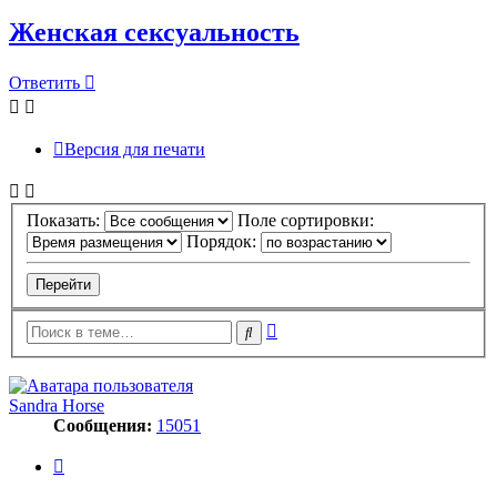
Женская сексуальность
Ответить
Версия для печати
Показать:
Поле сортировки:
Порядок:
Расширенный
Поиск
поиск
Sandra Horse
Сообщения:
15051
Цитата