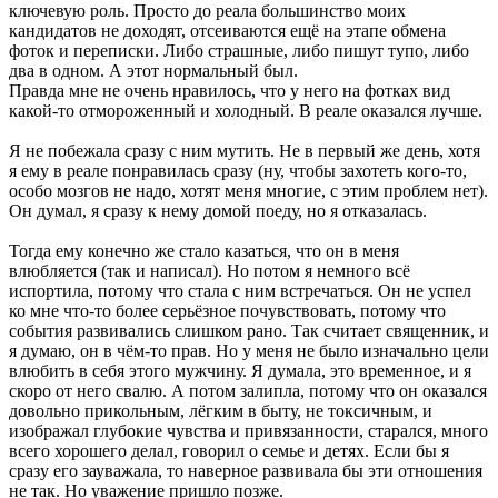
ключевую роль. Просто до реала большинство моих
кандидатов не доходят, отсеиваются ещё на этапе обмена
фоток и переписки. Либо страшные, либо пишут тупо, либо
два в одном. А этот нормальный был.
Правда мне не очень нравилось, что у него на фотках вид
какой-то отмороженный и холодный. В реале оказался лучше.
Я не побежала сразу с ним мутить. Не в первый же день, хотя
я ему в реале понравилась сразу (ну, чтобы захотеть кого-то,
особо мозгов не надо, хотят меня многие, с этим проблем нет).
Он думал, я сразу к нему домой поеду, но я отказалась.
Тогда ему конечно же стало казаться, что он в меня
влюбляется (так и написал). Но потом я немного всё
испортила, потому что стала с ним встречаться. Он не успел
ко мне что-то более серьёзное почувствовать, потому что
события развивались слишком рано. Так считает священник, и
я думаю, он в чём-то прав. Но у меня не было изначально цели
влюбить в себя этого мужчину. Я думала, это временное, и я
скоро от него свалю. А потом залипла, потому что он оказался
довольно прикольным, лёгким в быту, не токсичным, и
изображал глубокие чувства и привязанности, старался, много
всего хорошего делал, говорил о семье и детях. Если бы я
сразу его зауважала, то наверное развивала бы эти отношения
не так. Но уважение пришло позже.