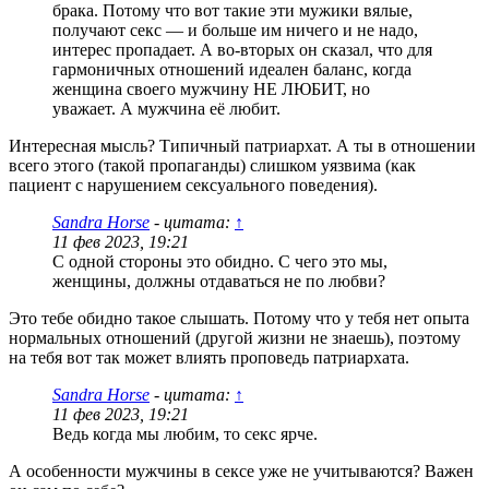
брака. Потому что вот такие эти мужики вялые,
получают секс — и больше им ничего и не надо,
интерес пропадает. А во-вторых он сказал, что для
гармоничных отношений идеален баланс, когда
женщина своего мужчину НЕ ЛЮБИТ, но
уважает. А мужчина её любит.
Интересная мысль? Типичный патриархат. А ты в отношении
всего этого (такой пропаганды) слишком уязвима (как
пациент с нарушением сексуального поведения).
Sandra Horse
- цитата:
↑
11 фев 2023, 19:21
С одной стороны это обидно. С чего это мы,
женщины, должны отдаваться не по любви?
Это тебе обидно такое слышать. Потому что у тебя нет опыта
нормальных отношений (другой жизни не знаешь), поэтому
на тебя вот так может влиять проповедь патриархата.
Sandra Horse
- цитата:
↑
11 фев 2023, 19:21
Ведь когда мы любим, то секс ярче.
А особенности мужчины в сексе уже не учитываются? Важен