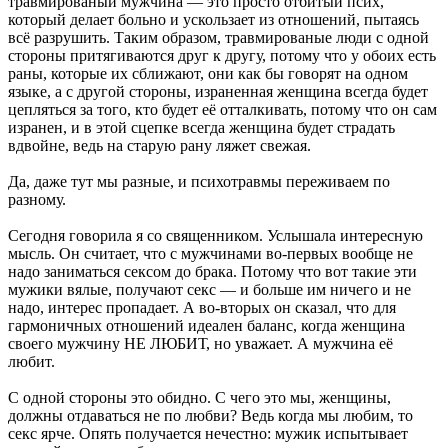
травмированый мужчина — это просто отбитый псих,
который делает больно и ускользает из отношений, пытаясь
всё разрушить. Таким образом, травмированые люди с одной
стороны притягиваются друг к другу, потому что у обоих есть
раны, которые их сближают, они как бы говорят на одном
языке, а с другой стороны, израненная женщина всегда будет
цепляться за того, кто будет её отталкивать, потому что он сам
изранен, и в этой сцепке всегда женщина будет страдать
вдвойне, ведь на старую рану ляжет свежая.
Да, даже тут мы разные, и психотравмы переживаем по
разному.
Сегодня говорила я со священником. Услышала интересную
мысль. Он считает, что с мужчинами во-первых вообще не
надо заниматься сексом до брака. Потому что вот такие эти
мужики вялые, получают секс — и больше им ничего и не
надо, интерес пропадает. А во-вторых он сказал, что для
гармоничных отношений идеален баланс, когда женщина
своего мужчину НЕ ЛЮБИТ, но уважает. А мужчина её
любит.
С одной стороны это обидно. С чего это мы, женщины,
должны отдаваться не по любви? Ведь когда мы любим, то
секс ярче. Опять получается нечестно: мужик испытывает