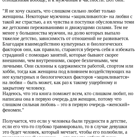
"Я не хочу сказать, что слишком сильно любят только
женщины. Некоторые мужчины «зацикливаются» на любви с
такой же страстью, а их чувства и поступки обусловлены теми
же детскими переживаниями и движущими силами. Тем не
менее у большинства мужчин, на долю которых выпало
тяжелое детство, зависимость от отношений не развивается.
Благодаря взаимодействию культурных и биологических
факторов они, как правило, стараются уберечь себя и избежать
страданий с помощью занятий, которые бывают скорее
внешними, чем внутренними, скорее безличными, чем
личными. Они склонны к одержимости работой, спортом или
хобби, тогда как женщина под влиянием воздействующих на
нее культурных и биологических факторов «зацикливается»
на любви – быть может, как раз к такому ущербному и
закрытому человеку.
Надеюсь, что эта книга поможет всем, кто слишком любит, но
написана она в первую очередь для женщин, потому что
слишком сильная любовь – это в первую очередь «женский»
феномен."
Получается, что если у человека были трудности в детстве,
если его что-то глубоко травмировало, то в случае девушки
это будет человек, который мечтает, чтобы его полюбили, а