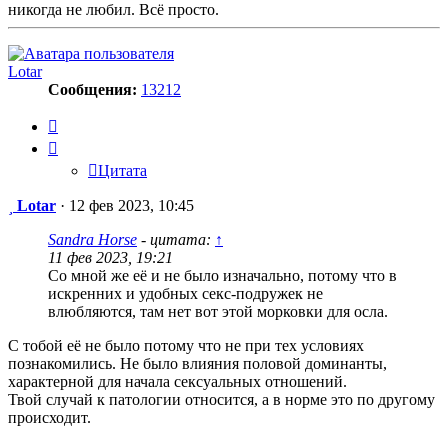
никогда не любил. Всё просто.
Lotar
Сообщения:
13212
Цитата
Цитата
Сообщение
Lotar
·
12 фев 2023, 10:45
Sandra Horse
- цитата:
↑
11 фев 2023, 19:21
Со мной же её и не было изначально, потому что в
искренних и удобных секс-подружек не
влюбляются, там нет вот этой морковки для осла.
С тобой её не было потому что не при тех условиях
познакомились. Не было влияния половой доминанты,
характерной для начала сексуальных отношений.
Твой случай к патологии относится, а в норме это по другому
происходит.