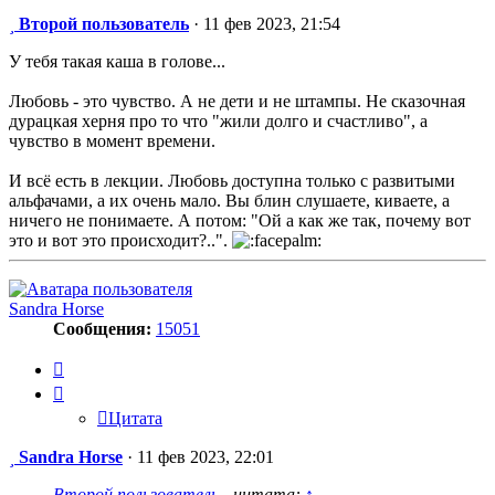
Сообщение
Второй пользователь
·
11 фев 2023, 21:54
У тебя такая каша в голове...
Любовь - это чувство. А не дети и не штампы. Не сказочная
дурацкая херня про то что "жили долго и счастливо", а
чувство в момент времени.
И всё есть в лекции. Любовь доступна только с развитыми
альфачами, а их очень мало. Вы блин слушаете, киваете, а
ничего не понимаете. А потом: "Ой а как же так, почему вот
это и вот это происходит?..".
Sandra Horse
Сообщения:
15051
Цитата
Цитата
Сообщение
Sandra Horse
·
11 фев 2023, 22:01
Второй пользователь
- цитата:
↑