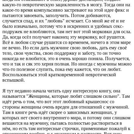
какую-то невротическую зацикленность в мозгу. Тогда они на
какое-то время компульсивно застревают на этой идее фикс и
пытаются завоевать, заполучить. Потом добиваются,
случается спад, и их "любовь" исчезает. Со мной же её и не
было изначально, потому что в искренних и удобных секс-
подружек не влюбляются, там нет вот этой морковки для осла.
Да, когда осёл получает наконец эту морковку, всё рушится.
Всё в любом случае рушится со временем, ничего в этом мире
не вечно. Но если дать мужчине свою любовь, дать ему своё
тело, свои чувства, свою поддержку и заботу, то он точно
никогда не влюбится, это я очень хорошо поняла. Получается,
что и так и сяк это херня полная. Но иногда с мужчины можно
что-то полезное слупить, пока ему кажется, что он любит.
Воспользоваться этой кратковременной невротической
вспышкой.
Я тут недавно начала читать одну интересную книгу, она
называется "Женщины, которые любят слишком сильно". Там
идёт речь о том, что вот этот любовный крышеснос со
стороны женщины очень вреден для отношений с мужчиной.
Там в книге речь идёт скорее о зависимых женщинах, у
которых нет своего внутреннего мира, и потому они слишком
вешаются на мужчину, пытаясь полностью раствориться в
нём, но есть там интересные строчки, применимые пожалуй к
отношениям вообще, и к мужчинам в частности. Вот они: