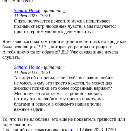
он сам по себе?
Sandra Horse
- цитата:
↑
11 фев 2023, 19:21
Опять получается нечестно: мужик испытывает
полный спектр любовных чувств, а мы получается
просто терпим удобного денежного хуя.
Я не знаю кого вы там терпите (или именно ты), но вроде как
была революция 1917 г, которая устранила патриархат.
А тебя прямо тянет обратно? Да? Уже священника начала
слушать.
Sandra Horse
- цитата:
↑
11 фев 2023, 19:21
А с другой стороны, если "хуй" всё равно любить
не умеет, и ему это просто кажется, то может для
женской психики это более сохранный вариант?
Мы получается остаёмся с трезвой головой,
потому что не любим, мы просто пользуемся
благами и решаем в общем-то наши вполне
важные задачи.
То, что ты не влюблена, это ещё не показатель трезвости или
нормальности.
Последний раз редактировалось
Lotar
12 фев 2023, 17:59,