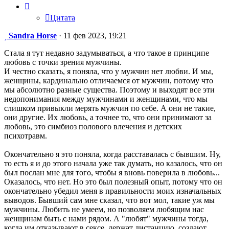
Цитата
Сообщение
Sandra Horse
·
11 фев 2023, 19:21
Стала я тут недавно задумываться, а что такое в принципе
любовь с точки зрения мужчины.
И честно сказать, я поняла, что у мужчин нет любви. И мы,
женщины, кардинально отличаемся от мужчин, потому что
мы абсолютно разные существа. Поэтому и выходят все эти
недопонимания между мужчинами и женщинами, что мы
слишком привыкли мерять мужчин по себе. А они не такие,
они другие. Их любовь, а точнее то, что они принимают за
любовь, это симбиоз полового влечения и детских
психотравм.
Окончательно я это поняла, когда расставалась с бывшим. Ну,
то есть я и до этого начала уже так думать, но казалось, что он
был послан мне для того, чтобы я вновь поверила в любовь...
Оказалось, что нет. Но это был полезный опыт, потому что он
окончательно убедил меня в правильности моих изначальных
выводов. Бывший сам мне сказал, что вот мол, такие уж мы
мужчины. Любить не умеем, но позволяем любящим нас
женщинам быть с нами рядом. А "любят" мужчины тогда,
когда им отказывают в сексе, держат дистанцию, создают