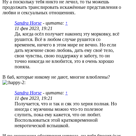
Ну а поскольку тебя никто не лечил, то ты можешь
продолжать транслировать искажённые представления о
любви и сексуальных отношениях.
Sandra Horse
- цитата:
↑
11 фев 2023, 19:21
Да, когда осёл получает наконец эту морковку, всё
рушится. Всё в любом случае рушится со
временем, ничего в этом мире не вечно. Но если
дать мужчине свою любовь, дать ему своё тело,
свои чувства, свою поддержку и заботу, то он
точно никогда не влюбится, это я очень хорошо
поняла.
В баб, которые никому не дают, многие влюблены?
Sandra Horse
- цитата:
↑
11 фев 2023, 19:21
Получается, что и так и сяк это херня полная. Но
иногда с мужчины можно что-то полезное
слупить, пока ему кажется, что он любит.
Воспользоваться этой кратковременной
невротической вспышкой.
И по окончании обострения невроза, он тебя бросит (как