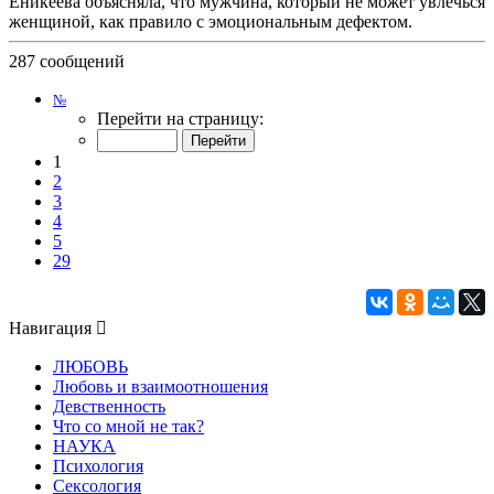
Еникеева объясняла, что мужчина, который не может увлечься
женщиной, как правило с эмоциональным дефектом.
287 сообщений
Страница
№
1
Перейти на страницу:
из
29
1
2
3
4
5
29
Навигация
ЛЮБОВЬ
Любовь и взаимоотношения
Девственность
Что со мной не так?
НАУКА
Психология
Сексология