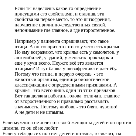
Если ты наделяешь какое-то определение
присущими его свойствами, и ставишь эти
свойства на первое место, то это шизофрения,
нарушение причинно-следственных связей,
непонимание где главное, а где второстепенное.
Например у пациента спрашивают, что такое
птица. А он говорит что это то у чего есть крылья.
Но ему возражают, что крылья есть у самолетов, у
автомобилей, у зданий, у женских прокладок и
еще у кучи всего. Неужто всё это является
птицами? И тут башка у шизофреника и даёт ёбу.
Потому что птица, в первую очередь, - это
животный организм, единица биологической
классификации с определенными признаками. А
крылья - это всего лишь один из этих признаков.
Вот так должна работать голова, отличать главное
от второстепенного и правильно расставлять
значимость. Поэтому любовь - это блять чувство!
А не дети и не штампы.
Если мужчина не хочет от своей женщины детей и он против
штампа, то он её не любит.
Если у тебя до сих пор нет детей и штампа, то значит, ты