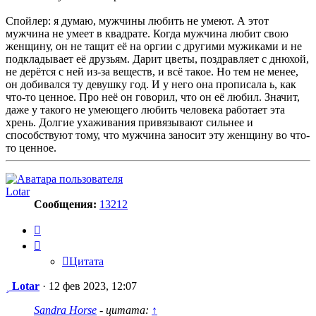
Спойлер: я думаю, мужчины любить не умеют. А этот
мужчина не умеет в квадрате. Когда мужчина любит свою
женщину, он не тащит её на оргии с другими мужиками и не
подкладывает её друзьям. Дарит цветы, поздравляет с днюхой,
не дерётся с ней из-за веществ, и всё такое. Но тем не менее,
он добивался ту девушку год. И у него она прописала ь, как
что-то ценное. Про неё он говорил, что он её любил. Значит,
даже у такого не умеющего любить человека работает эта
хрень. Долгие ухаживания привязывают сильнее и
способствуют тому, что мужчина заносит эту женщину во что-
то ценное.
Lotar
Сообщения:
13212
Цитата
Цитата
Сообщение
Lotar
·
12 фев 2023, 12:07
Sandra Horse
- цитата:
↑