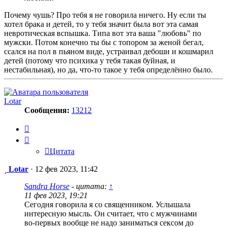
Почему чушь? Про тебя я не говорила ничего. Ну если ты
хотел брака и детей, то у тебя значит была вот эта самая
невротическая вспышка. Типа вот эта ваша "любовь" по
мужски. Потом конечно ты бы с топором за женой бегал,
ссался на пол в пьяном виде, устраивал дебоши и кошмарил
детей (потому что психика у тебя такая буйная, и
нестабильная), но да, что-то такое у тебя определённо было.
Lotar
Сообщения:
13212
Цитата
Цитата
Сообщение
Lotar
·
12 фев 2023, 11:42
Sandra Horse
- цитата:
↑
11 фев 2023, 19:21
Сегодня говорила я со священником. Услышала
интересную мысль. Он считает, что с мужчинами
во-первых вообще не надо заниматься сексом до