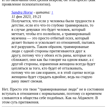
проявление психопатологии).
Sandra Horse
- цитата:
↑
11 фев 2023, 19:21
Получается, что если у человека были трудности в
детстве, если его что-то глубоко травмировало, то
в случае девушки это будет человек, который
мечтает, чтобы его полюбили, а травмированый
мужчина — это просто отбитый псих, который
делает больно и ускользает из отношений, пытаясь
всё разрушить. Таким образом, травмированые
люди с одной стороны притягиваются друг к
другу, потому что у обоих есть раны, которые их
сближают, они как бы говорят на одном языке, а с
другой стороны, израненная женщина всегда будет
цепляться за того, кто будет её отталкивать,
потому что он сам изранен, и в этой сцепке всегда
женщина будет страдать вдвойне, ведь на старую
рану ляжет свежая.
Нет. Просто эти твои "травмированные люди" не в состоянии
вступать в отношения с нормальными, поэтому со временем
сливаются в общества себе подобных. Как на Абджекте. В
этом суть притяжения.