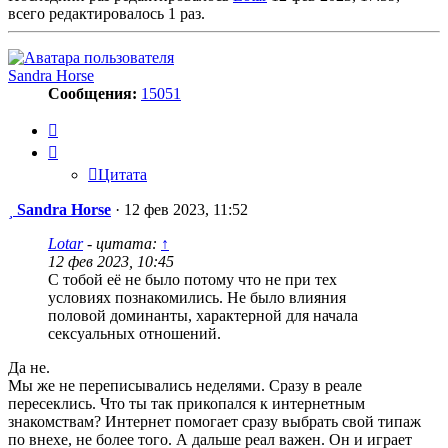
всего редактировалось 1 раз.
Sandra Horse
Сообщения:
15051
Цитата
Цитата
Сообщение
Sandra Horse
·
12 фев 2023, 11:52
Lotar
- цитата:
↑
12 фев 2023, 10:45
С тобой её не было потому что не при тех
условиях познакомились. Не было влияния
половой доминанты, характерной для начала
сексуальных отношений.
Да не.
Мы же не переписывались неделями. Сразу в реале
пересеклись. Что ты так прикопался к интернетным
знакомствам? Интернет помогает сразу выбрать свой типаж
по внехе, не более того. А дальше реал важен. Он и играет