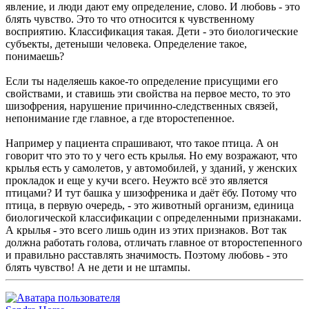
явление, и люди дают ему определение, слово. И любовь - это
блять чувство. Это то что относится к чувственному
восприятию. Классификация такая. Дети - это биологические
субъекты, детеныши человека. Определение такое,
понимаешь?
Если ты наделяешь какое-то определение присущими его
свойствами, и ставишь эти свойства на первое место, то это
шизофрения, нарушение причинно-следственных связей,
непонимание где главное, а где второстепенное.
Например у пациента спрашивают, что такое птица. А он
говорит что это то у чего есть крылья. Но ему возражают, что
крылья есть у самолетов, у автомобилей, у зданий, у женских
прокладок и еще у кучи всего. Неужто всё это является
птицами? И тут башка у шизофреника и даёт ёбу. Потому что
птица, в первую очередь, - это животный организм, единица
биологической классификации с определенными признаками.
А крылья - это всего лишь один из этих признаков. Вот так
должна работать голова, отличать главное от второстепенного
и правильно расставлять значимость. Поэтому любовь - это
блять чувство! А не дети и не штампы.