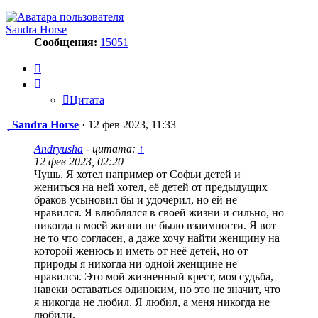
Sandra Horse
Сообщения:
15051
Цитата
Цитата
Сообщение
Sandra Horse
·
12 фев 2023, 11:33
Andryusha
- цитата:
↑
12 фев 2023, 02:20
Чушь. Я хотел например от Софьи детей и
жениться на ней хотел, её детей от предыдущих
браков усыновил бы и удочерил, но ей не
нравился. Я влюблялся в своей жизни и сильно, но
никогда в моей жизни не было взаимности. Я вот
не то что согласен, а даже хочу найти женщину на
которой женюсь и иметь от неё детей, но от
природы я никогда ни одной женщине не
нравился. Это мой жизненный крест, моя судьба,
навеки оставаться одиноким, но это не значит, что
я никогда не любил. Я любил, а меня никогда не
любили.