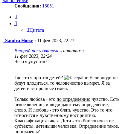
Sandra Horse
Сообщения:
15051
Цитата
Цитата
Сообщение
Sandra Horse
·
11 фев 2023, 22:27
Второй пользователь
- цитата:
↑
11 фев 2023, 22:24
Чего я упустил?
Где это я против детей?
Если люди не
будут плодиться, то человечество вымрет. Я за
детей и за прочные семьи.
Только любовь - это
по определению
чувство. Есть
некое явление, и люди дают ему определение,
слово. И любовь - это блять чувство. Это то что
относится к чувственному восприятию.
Классификация такая. Дети - это биологические
субъекты, детеныши человека. Определение такое,
понимаешь?