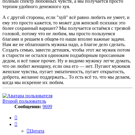
полный спектр любовных чувств, а мы получается просто
терпим удобного денежного хуя.
А с другой стороны, если "хуй" всё равно любить не умеет, и
ему это просто кажется, то может для женской психики это
более сохранный вариант? Мы получается остаёмся с трезвой
головой, потому что не любим, мы просто пользуемся
благами и решаем в общем-то наши вполне важные задачи.
Нам же не облапошить мужика надо, а благое дело сделать.
Создать семью, завести детишек, чтобы этот же мужик потом
в старости не остался одиноким подзаборным проссанным
дедом, и всё такое прочее. Ну и видимо мужику легче думать,
что он любит женщину, если она его — нет. Пугают мужиков
женские чувства, пугает эмпатичность, пугает открытость,
доброта, желание поддержать... То есть всё то, что мы делаем,
когда мы искренне их любим.
Второй пользователь
Сообщения:
9699
Цитата
Цитата