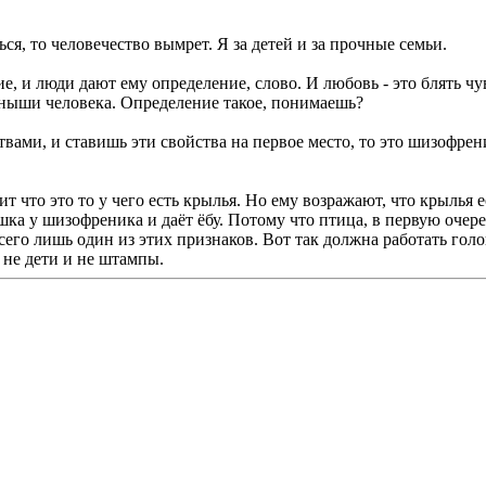
ся, то человечество вымрет. Я за детей и за прочные семьи.
ие, и люди дают ему определение, слово. И любовь - это блять ч
еныши человека. Определение такое, понимаешь?
твами, и ставишь эти свойства на первое место, то это шизофр
 что это то у чего есть крылья. Но ему возражают, что крылья е
ашка у шизофреника и даёт ёбу. Потому что птица, в первую очер
его лишь один из этих признаков. Вот так должна работать голо
 не дети и не штампы.