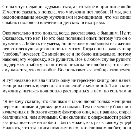
Стала я тут недавно задумываться, а что такое в принципе люб
И честно сказать, я поняла, что у мужчин нет любви. И мы, ж
недопонимания между мужчинами и женщинами, что мы слишком 
симбиоз полового влечения и детских психотравм.
Окончательно я это поняла, когда расставалась с бывшим. Ну, то
Оказалось, что нет. Но это был полезный опыт, потому что он
мужчины. Любить не умеем, но позволяем любящим нас женщина
невротическую зацикленность в мозгу. Тогда они на какое-то в
"любовь" исчезает. Со мной же её и не было изначально, потом
наконец эту морковку, всё рушится. Всё в любом случае рушитс
поддержку и заботу, то он точно никогда не влюбится, это я оч
ему кажется, что он любит. Воспользоваться этой кратковрем
Я тут недавно начала читать одну интересную книгу, она назы
женщины очень вреден для отношений с мужчиной. Там в книге
мужчину, пытаясь полностью раствориться в нём, но есть там
"Я не хочу сказать, что слишком сильно любят только женщин
переживаниями и движущими силами. Тем не менее у большинст
культурных и биологических факторов они, как правило, стара
безличными, чем личными. Они склонны к одержимости работо
«зацикливается» на любви – быть может, как раз к такому ущер
Надеюсь, что эта книга поможет всем, кто слишком любит, но 