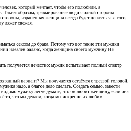
т человек, который мечтает, чтобы его полюбили, а
ь. Таким образом, травмированые люди с одной стороны
й стороны, израненная женщина всегда будет цепляться за того,
ну ляжет свежая.
маться сексом до брака. Потому что вот такие эти мужики
шений идеален баланс, когда женщина своего мужчину НЕ
пять получается нечестно: мужик испытывает полный спектр
 сохранный вариант? Мы получается остаёмся с трезвой головой,
жика надо, а благое дело сделать. Создать семью, завести
и видимо мужику легче думать, что он любит женщину, если она
всё то, что мы делаем, когда мы искренне их любим.