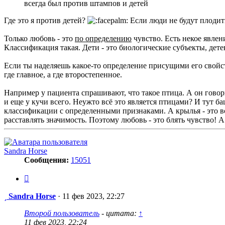
всегда был против штампов и детей
Где это я против детей?
Если люди не будут плодить
Только любовь - это
по определению
чувство. Есть некое явлен
Классификация такая. Дети - это биологические субъекты, дет
Если ты наделяешь какое-то определение присущими его свойс
где главное, а где второстепенное.
Например у пациента спрашивают, что такое птица. А он говорит
и еще у кучи всего. Неужто всё это является птицами? И тут б
классификации с определенными признаками. А крылья - это вс
расставлять значимость. Поэтому любовь - это блять чувство! А
Sandra Horse
Сообщения:
15051
Цитата
Сообщение
Sandra Horse
·
11 фев 2023, 22:27
Второй пользователь
- цитата:
↑
11 фев 2023, 22:24