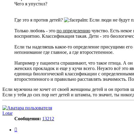
Чего я упустил?
Где это я против детей?
Если люди не будут пл
Только любовь - это
по определению
чувство. Есть некое 
восприятию. Классификация такая. Дети - это биологиче
Если ты наделяешь какое-то определение присущими его 
непонимание где главное, а где второстепенное.
Например у пациента спрашивают, что такое птица. А он г
женских прокладок и еще у кучи всего. Неужто всё это яв
единица биологической классификации с определенными пр
второстепенного и правильно расставлять значимость. По
Если мужчина не хочет от своей женщины детей и он против шт
Если у тебя до сих пор нет детей и штампа, то значит, ты никог
Lotar
Сообщения:
13212
Цитата