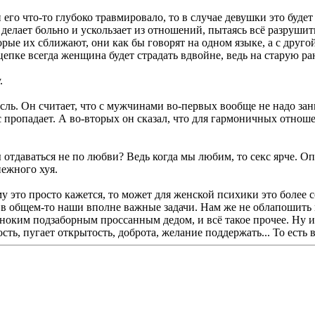
и его что-то глубоко травмировало, то в случае девушки это буде
елает больно и ускользает из отношений, пытаясь всё разрушит
орые их сближают, они как бы говорят на одном языке, а с друго
сцепке всегда женщина будет страдать вдвойне, ведь на старую ра
.
ь. Он считает, что с мужчинами во-первых вообще не надо зани
с пропадает. А во-вторых он сказал, что для гармоничных отно
отдаваться не по любви? Ведь когда мы любим, то секс ярче. О
ежного хуя.
ему это просто кажется, то может для женской психики это более
в общем-то наши вполне важные задачи. Нам же не облапошить му
иноким подзаборным проссанным дедом, и всё такое прочее. Ну 
ть, пугает открытость, доброта, желание поддержать... То есть 