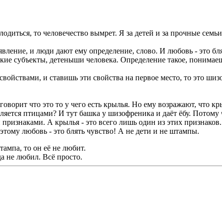
одиться, то человечество вымрет. Я за детей и за прочные семьи
явление, и люди дают ему определение, слово. И любовь - это бл
ские субъекты, детеныши человека. Определение такое, понимае
свойствами, и ставишь эти свойства на первое место, то это ши
оворит что это то у чего есть крылья. Но ему возражают, что кры
ляется птицами? И тут башка у шизофреника и даёт ёбу. Потому 
изнаками. А крылья - это всего лишь один из этих признаков. В
этому любовь - это блять чувство! А не дети и не штампы.
ампа, то он её не любит.
да не любил. Всё просто.