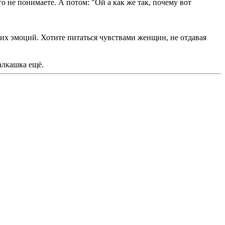
го не понимаете. А потом: "Ой а как же так, почему вот
ких эмоций. Хотите питаться чувствами женщин, не отдавая
алкашка ещё.