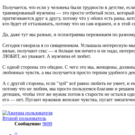
Получается, что если у человека были трудности в детстве, есл
травмированый мужчина — это просто отбитый псих, который д
притягиваются друг к другу, потому что у обоих есть раны, кот
кто будет её отталкивать, потому что он сам изранен, и в этой 
Да, даже тут мы разные, и психотравмы переживаем по разному
Сегодня говорила я со священником. Услышала интересную мысл
вялые, получают секс — и больше им ничего и не надо, интере
ЛЮБИТ, но уважает. А мужчина её любит.
С одной стороны это обидно. С чего это мы, женщины, должны 
любовных чувств, а мы получается просто терпим удобного ден
А с другой стороны, если "хуй" всё равно любить не умеет, и 
потому что не любим, мы просто пользуемся благами и решаем 
детишек, чтобы этот же мужик потом в старости не остался од
его — нет. Пугают мужиков женские чувства, пугает эмпатичнос
Второй пользователь
Сообщения:
9699
Цитата