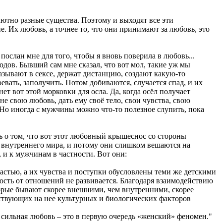
лютно разные существа. Поэтому и выходят все эти
 Их любовь, а точнее то, что они принимают за любовь, это
л послан мне для того, чтобы я вновь поверила в любовь...
одов. Бывший сам мне сказал, что вот мол, такие уж мы
зывают в сексе, держат дистанцию, создают какую-то
евать, заполучить. Потом добиваются, случается спад, и их
ет вот этой морковки для осла. Да, когда осёл получает
не свою любовь, дать ему своё тело, свои чувства, свою
я. Но иногда с мужчины можно что-то полезное слупить, пока
ь о том, что вот этот любовный крышеснос со стороны
о внутреннего мира, и потому они слишком вешаются на
 и к мужчинам в частности. Вот они:
астью, а их чувства и поступки обусловлены теми же детскими
сть от отношений не развивается. Благодаря взаимодействию
торые бывают скорее внешними, чем внутренними, скорее
ствующих на нее культурных и биологических факторов
 сильная любовь – это в первую очередь «женский» феномен."