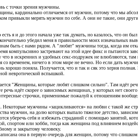
овь с точки зрения мужчины.
енщины, кардинально отличаемся от мужчин, потому что мы абсо
привыкли мерять мужчин по себе. А они не такие, они другие.
 есть я и до этого начала уже так думать, но казалось, что он бы
 окончательно убедил меня в правильности моих изначальных выв
м быть с нами рядом. А "любят" мужчины тогда, когда им отка
ремя компульсивно застревают на этой идее фикс и пытаются заво
у что в искренних и удобных секс-подружек не влюбляются, там н
я со временем, ничего в этом мире не вечно. Но если дать мужчи
ень хорошо поняла. Получается, что и так и сяк это херня полна
енной невротической вспышкой.
вается "Женщины, которые любят слишком сильно". Там идёт реч
 речь идёт скорее о зависимых женщинах, у которых нет своег
 интересные строчки, применимые пожалуй к отношениям вообще,
ы. Некоторые мужчины «зацикливаются» на любви с такой же стр
ва мужчин, на долю которых выпало тяжелое детство, зависимо
ются уберечь себя и избежать страданий с помощью занятий, ко
й, спортом или хобби, тогда как женщина под влиянием воздей
бному и закрытому человеку.
написана она в первую очередь для женщин, потому что слишком