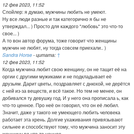
12 фев 2023, 11:52
Спойлер: я думаю, мужчины любить не умеют.
Ну все люди разные и так категорично я бы не
утверждал... ) Просто для каждого "любовь" это что-то
свое... )
А то вон автор форума, тоже говорит что женщины
мужчин не любят, ну тогда совсем приехали.. )
Sandra Horse
- цитата:
↑
12 фев 2023, 11:52
Когда мужчина любит свою женщину, он не тащит её на
оргии с другими мужиками и не подкладывает её
друзьям. Дарит цветы, поздравляет с днюхой, не дерётся
с ней из-за веществ, и всё такое. Но тем не менее, он
добивался ту девушку год. И у него она прописала ь, как
что-то ценное. Про неё он говорил, что он её любил.
Значит, даже у такого не умеющего любить человека
работает эта хрень. Долгие ухаживания привязывают
сильнее и способствуют тому, что мужчина заносит эту
женщину во что-то ценное.