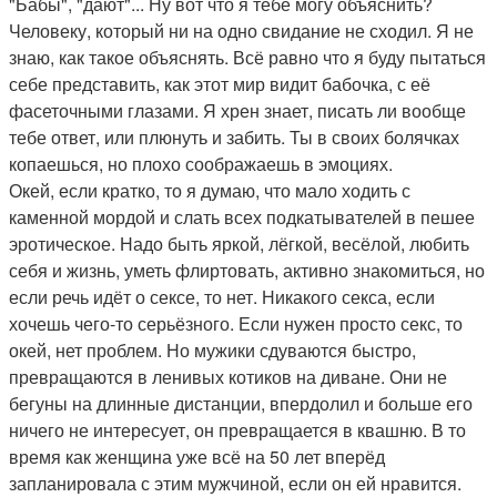
"Бабы", "дают"... Ну вот что я тебе могу объяснить?
Человеку, который ни на одно свидание не сходил. Я не
знаю, как такое объяснять. Всё равно что я буду пытаться
себе представить, как этот мир видит бабочка, с её
фасеточными глазами. Я хрен знает, писать ли вообще
тебе ответ, или плюнуть и забить. Ты в своих болячках
копаешься, но плохо соображаешь в эмоциях.
Окей, если кратко, то я думаю, что мало ходить с
каменной мордой и слать всех подкатывателей в пешее
эротическое. Надо быть яркой, лёгкой, весёлой, любить
себя и жизнь, уметь флиртовать, активно знакомиться, но
если речь идёт о сексе, то нет. Никакого секса, если
хочешь чего-то серьёзного. Если нужен просто секс, то
окей, нет проблем. Но мужики сдуваются быстро,
превращаются в ленивых котиков на диване. Они не
бегуны на длинные дистанции, впердолил и больше его
ничего не интересует, он превращается в квашню. В то
время как женщина уже всё на 50 лет вперёд
запланировала с этим мужчиной, если он ей нравится.