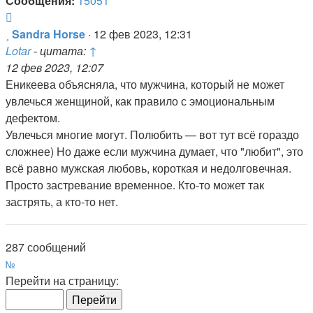
Сообщения:
15051
Цитата
Сообщение
Sandra Horse
·
12 фев 2023, 12:31
Lotar
- цитата:
↑
12 фев 2023, 12:07
Еникеева объясняла, что мужчина, который не может
увлечься женщиной, как правило с эмоциональным
дефектом.
Увлечься многие могут. Полюбить — вот тут всё гораздо
сложнее) Но даже если мужчина думает, что "любит", это
всё равно мужская любовь, короткая и недолговечная.
Просто застревание временное. Кто-то может так
застрять, а кто-то нет.
287 сообщений
Страница
№
2
Перейти на страницу:
из