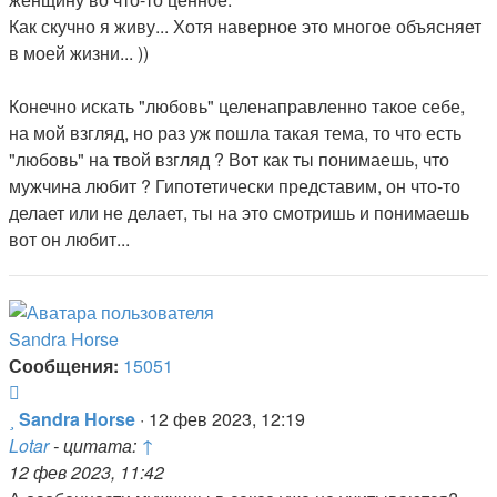
Как скучно я живу... Хотя наверное это многое объясняет
в моей жизни... ))
Конечно искать "любовь" целенаправленно такое себе,
на мой взгляд, но раз уж пошла такая тема, то что есть
"любовь" на твой взгляд ? Вот как ты понимаешь, что
мужчина любит ? Гипотетически представим, он что-то
делает или не делает, ты на это смотришь и понимаешь
вот он любит...
Sandra Horse
Сообщения:
15051
Цитата
Сообщение
Sandra Horse
·
12 фев 2023, 12:19
Lotar
- цитата:
↑
12 фев 2023, 11:42