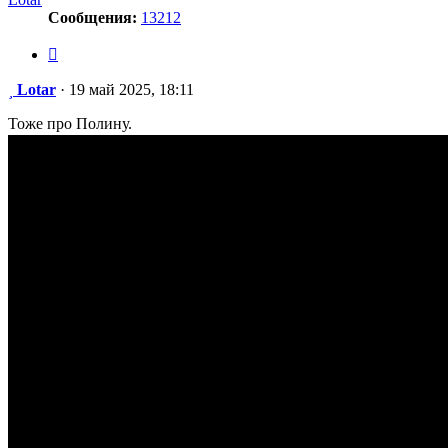
Сообщения:
13212
Цитата
Сообщение
Lotar
·
19 май 2025, 18:11
Тоже про Полину.