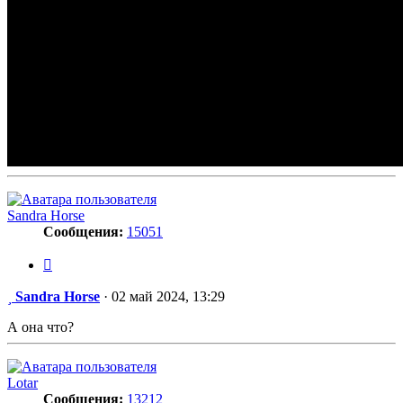
Sandra Horse
Сообщения:
15051
Цитата
Сообщение
Sandra Horse
·
02 май 2024, 13:29
А она что?
Lotar
Сообщения:
13212