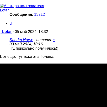
Lotar
Сообщения:
13212
Цитата
Сообщение
Lotar
·
05 май 2024, 18:32
Sandra Horse
- цитата:
↑
03 май 2024, 10:16
Ну, прикольно получилось))
Вот ещё. Тут тоже эта Полина.