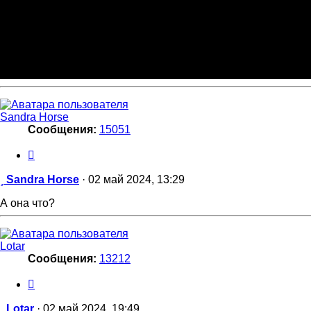
Sandra Horse
Сообщения:
15051
Цитата
Сообщение
Sandra Horse
·
02 май 2024, 13:29
А она что?
Lotar
Сообщения:
13212
Цитата
Сообщение
Lotar
·
02 май 2024, 19:49