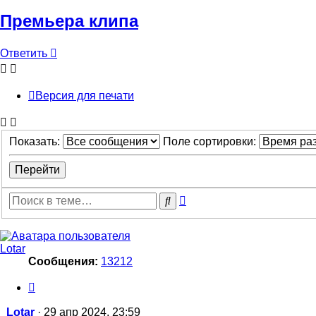
Премьера клипа
Ответить
Версия для печати
Показать:
Поле сортировки:
Расширенный
Поиск
поиск
Lotar
Сообщения:
13212
Цитата
Сообщение
Lotar
·
29 апр 2024, 23:59