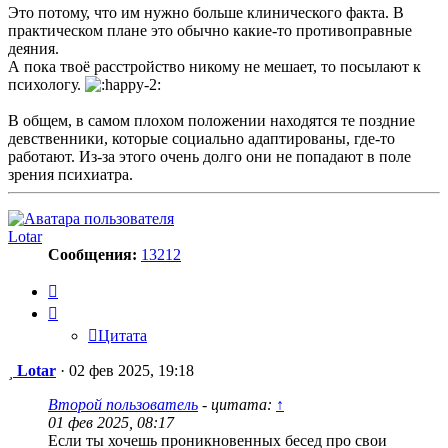
Это потому, что им нужно больше клинического факта. В
практическом плане это обычно какие-то противоправные
деяния.
А пока твоё расстройство никому не мешает, то посылают к
психологу.
В общем, в самом плохом положении находятся те поздние
девственники, которые социально адаптированы, где-то
работают. Из-за этого очень долго они не попадают в поле
зрения психиатра.
Lotar
Сообщения:
13212
Цитата
Цитата
Сообщение
Lotar
·
02 фев 2025, 19:18
Второй пользователь
- цитата:
↑
01 фев 2025, 08:17
Если ты хочешь проникновенных бесед про свои