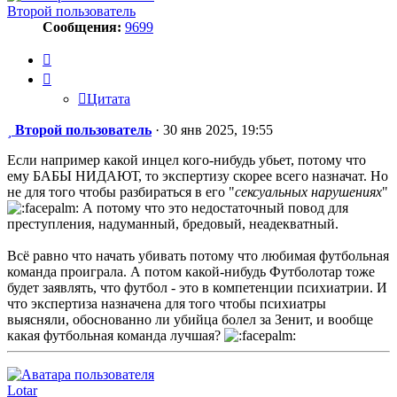
Второй пользователь
Сообщения:
9699
Цитата
Цитата
Сообщение
Второй пользователь
·
30 янв 2025, 19:55
Если например какой инцел кого-нибудь убьет, потому что
ему БАБЫ НИДАЮТ, то экспертизу скорее всего назначат. Но
не для того чтобы разбираться в его "
сексуальных нарушениях
"
А потому что это недостаточный повод для
преступления, надуманный, бредовый, неадекватный.
Всё равно что начать убивать потому что любимая футбольная
команда проиграла. А потом какой-нибудь Футболотар тоже
будет заявлять, что футбол - это в компетенции психиатрии. И
что экспертиза назначена для того чтобы психиатры
выясняли, обоснованно ли убийца болел за Зенит, и вообще
какая футбольная команда лучшая?
Lotar