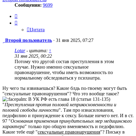
Сообщения:
9699
Цитата
Цитата
Сообщение
Второй пользователь
·
31 янв 2025, 07:27
Lotar
- цитата:
↑
31 янв 2025, 00:22
Потому что другой состав преступления в этом
случае. Нужно именно сексуальное
правонарушение, чтобы иметь возможность по
нормальному обследоваться у психиатра.
Ну чего ты извиваешься? Какие блдь по-твоему могут быть
"сексуальные правонарушения"? Что это вообще такое?
В УК РФ есть глава 18 (статьи 131-135)
"
Преступления против половой неприкосновенности и
половой свободы личности
". Там про изнасилования,
педофилию и принуждение к сексу. Больше ничего нет. И в ст.
97 "
Основания применения принудительных мер медицинского
характера
" только про общую вменяемость и педофилию.
Какие тебе ещё "
сексуальные правонарушения
"? Письку в