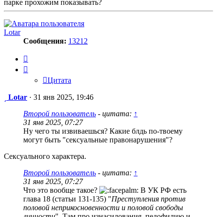
парке прохожим показывать?
Lotar
Сообщения:
13212
Цитата
Цитата
Сообщение
Lotar
·
31 янв 2025, 19:46
Второй пользователь
- цитата:
↑
31 янв 2025, 07:27
Ну чего ты извиваешься? Какие блдь по-твоему
могут быть "сексуальные правонарушения"?
Сексуального характера.
Второй пользователь
- цитата:
↑
31 янв 2025, 07:27
Что это вообще такое?
В УК РФ есть
глава 18 (статьи 131-135) "
Преступления против
половой неприкосновенности и половой свободы
личности
". Там про изнасилования, педофилию и