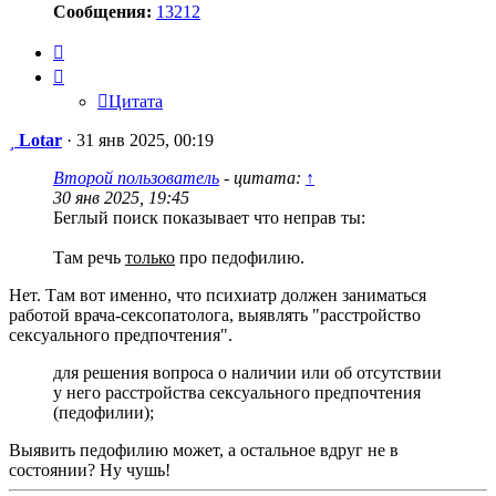
Сообщения:
13212
Цитата
Цитата
Сообщение
Lotar
·
31 янв 2025, 00:19
Второй пользователь
- цитата:
↑
30 янв 2025, 19:45
Беглый поиск показывает что неправ ты:
Там речь
только
про педофилию.
Нет. Там вот именно, что психиатр должен заниматься
работой врача-сексопатолога, выявлять "расстройство
сексуального предпочтения".
для решения вопроса о наличии или об отсутствии
у него расстройства сексуального предпочтения
(педофилии);
Выявить педофилию может, а остальное вдруг не в
состоянии? Ну чушь!