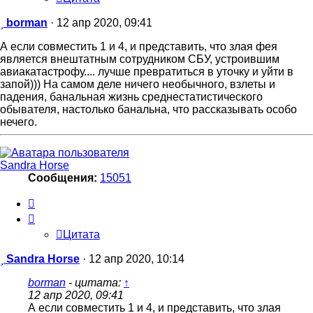
Сообщение
borman
·
12 апр 2020, 09:41
А если совместить 1 и 4, и представить, что злая фея
является внештатным сотрудником СБУ, устроившим
авиакатастрофу.... лучше превратиться в уточку и уйти в
запой))) На самом деле ничего необычного, взлеты и
падения, банальная жизнь среднестатистического
обывателя, настолько банальна, что рассказывать особо
нечего.
Sandra Horse
Сообщения:
15051
Цитата
Цитата
Сообщение
Sandra Horse
·
12 апр 2020, 10:14
borman
- цитата:
↑
12 апр 2020, 09:41
А если совместить 1 и 4, и представить, что злая