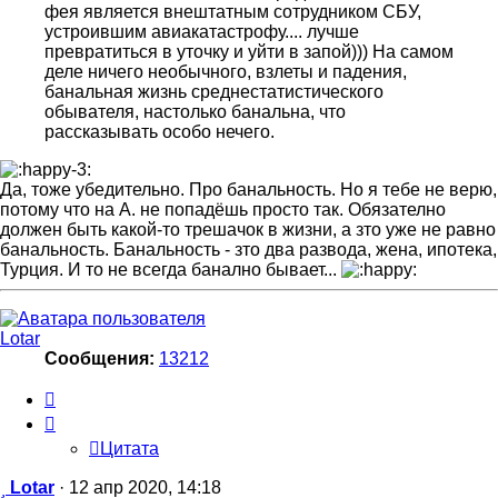
фея является внештатным сотрудником СБУ,
устроившим авиакатастрофу.... лучше
превратиться в уточку и уйти в запой))) На самом
деле ничего необычного, взлеты и падения,
банальная жизнь среднестатистического
обывателя, настолько банальна, что
рассказывать особо нечего.
Да, тоже убедительно. Про банальность. Но я тебе не верю,
потому что на А. не попадёшь просто так. Обязателно
должен быть какой-то трешачок в жизни, а зто уже не равно
банальность. Банальность - зто два развода, жена, ипотека,
Турция. И то не всегда банално бывает...
Lotar
Сообщения:
13212
Цитата
Цитата
Сообщение
Lotar
·
12 апр 2020, 14:18