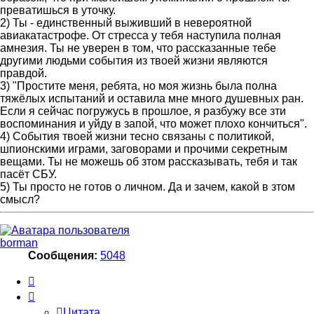
преватишься в уточку.
2) Ты - единственный выживший в невероятной
авиакатастрофе. От стресса у тебя наступила полная
амнезия. Ты не уверен в том, что рассказанные тебе
другими людьми события из твоей жизни являются
правдой.
3) "Простите меня, ребята, но моя жизнь была полна
тяжёлых испытаний и оставила мне много душевных ран.
Если я сейчас погружусь в прошлое, я разбужу все зти
воспоминания и уйду в запой, что может плохо кончиться".
4) События твоей жизни тесно связаны с политикой,
шпионскими играми, заговорами и прочими секретным
вещами. Ты не можешь об зтом рассказывать, тебя и так
пасёт СБУ.
5) Ты просто не готов о личном. Да и зачем, какой в зтом
смысл?
borman
Сообщения:
5048
Цитата
Цитата