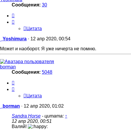
Сообщения:
30
Цитата
Цитата
Сообщение
Yoshimura
·
12 апр 2020, 00:54
Может и наоборот. Я уже ничерта не помню.
borman
Сообщения:
5048
Цитата
Цитата
Сообщение
borman
·
12 апр 2020, 01:02
Sandra Horse
- цитата:
↑
12 апр 2020, 00:51
Валяй!