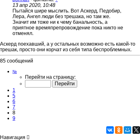
13 апр 2020, 10:48
Пытайся шире мыслить. Вот Аскерд, Педобир,
Лера, Ангел люди без трешака, но там же.
Значит им тоже ни к чему банальность, а
приятное времяпрепровождение пока никто не
отменял.
Аскерд поехавший, а у остальных возможно есть какой-то
трешак, просто они корчат из себя типа беспроблемных.
85 сообщений
Страница
№
8
Перейти на страницу:
из
9
1
5
6
7
8
9
Навигация