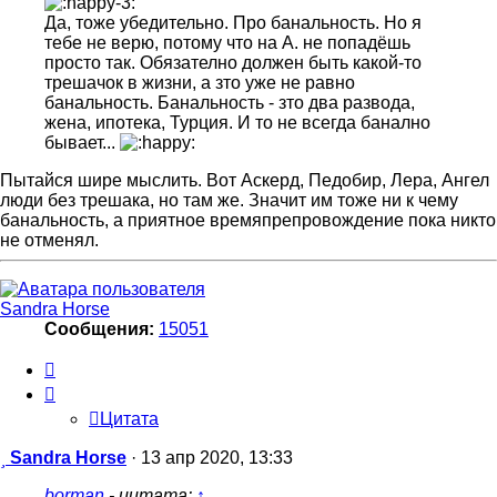
Да, тоже убедительно. Про банальность. Но я
тебе не верю, потому что на А. не попадёшь
просто так. Обязателно должен быть какой-то
трешачок в жизни, а зто уже не равно
банальность. Банальность - зто два развода,
жена, ипотека, Турция. И то не всегда банално
бывает...
Пытайся шире мыслить. Вот Аскерд, Педобир, Лера, Ангел
люди без трешака, но там же. Значит им тоже ни к чему
банальность, а приятное времяпрепровождение пока никто
не отменял.
Sandra Horse
Сообщения:
15051
Цитата
Цитата
Сообщение
Sandra Horse
·
13 апр 2020, 13:33
borman
- цитата:
↑