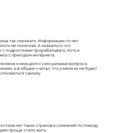
ожица так съезжать. Информации-то нет
плоть не понятная. А оказалось что
но с подростками прорабатывать. Хоть и
ались с приходом интернета.
 Для меня очень долго сексуальные вопросы
иях, и в общем считал, что у меня их не будет.
волноваться самому.
остков нет таких страхов и сомнений по поводу
людям проще стало жить.