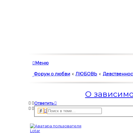
Меню
Форум о любви
ЛЮБОВЬ
Девственнос
О зависимо
Ответить
Р
П
о
а
и
с
с
ш
к
и
Lotar