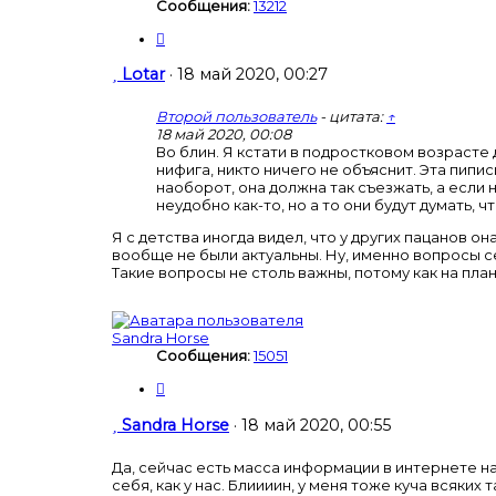
Сообщения:
13212
Ц
и
т
С
Lotar
·
18 май 2020, 00:27
а
о
т
о
Второй пользователь
- цитата:
↑
а
б
18 май 2020, 00:08
щ
Во блин. Я кстати в подростковом возрасте 
нифига, никто ничего не объяснит. Эта пипи
е
наоборот, она должна так съезжать, а если 
н
неудобно как-то, но а то они будут думать, 
и
е
Я с детства иногда видел, что у других пацанов 
вообще не были актуальны. Ну, именно вопросы се
Такие вопросы не столь важны, потому как на пл
Sandra Horse
Сообщения:
15051
Ц
и
т
С
Sandra Horse
·
18 май 2020, 00:55
а
о
т
о
Да, сейчас есть масса информации в интернете на
а
б
себя, как у нас. Блиииин, у меня тоже куча всяких