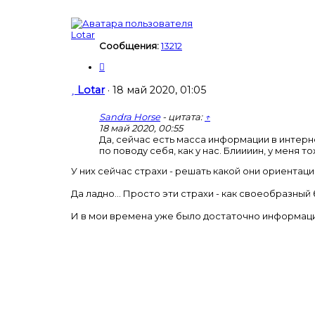
щ
е
н
Lotar
и
Сообщения:
13212
е
Ц
и
т
С
Lotar
·
18 май 2020, 01:05
а
о
т
о
Sandra Horse
- цитата:
↑
а
б
18 май 2020, 00:55
щ
Да, сейчас есть масса информации в интерн
по поводу себя, как у нас. Блиииин, у меня 
е
н
У них сейчас страхи - решать какой они ориентац
и
е
Да ладно... Просто эти страхи - как своеобразны
И в мои времена уже было достаточно информации 