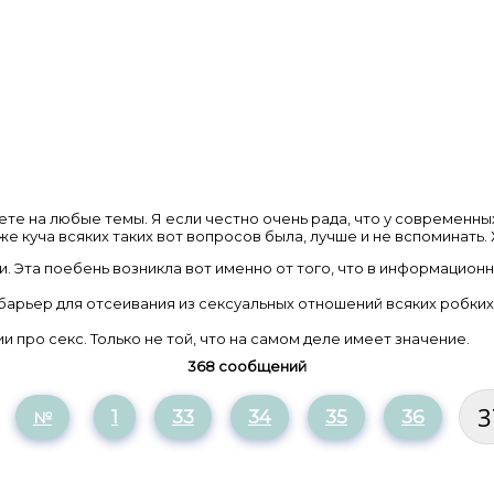
ете на любые темы. Я если честно очень рада, что у современны
тоже куча всяких таких вот вопросов была, лучше и не вспоминать
ии. Эта поебень возникла вот именно от того, что в информацион
й барьер для отсеивания из сексуальных отношений всяких робки
про секс. Только не той, что на самом деле имеет значение.
368 сообщений
3
1
33
34
35
36
№
С
т
р
а