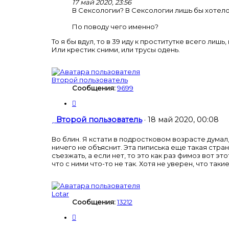
б
17 май 2020, 23:56
щ
В Сексологии? В Сексологии лишь бы хотело
е
По поводу чего именно?
н
и
То я бы вдул, то в 39 иду к проститутке всего лишь
е
Или крестик сними, или трусы одень.
Второй пользователь
Сообщения:
9699
Ц
и
т
С
Второй пользователь
·
18 май 2020, 00:08
а
о
т
о
Во блин. Я кстати в подростковом возрасте думал,
а
б
ничего не объяснит. Эта пиписька еще такая стран
щ
съезжать, а если нет, то это как раз фимоз вот эт
что с ними что-то не так. Хотя не уверен, что та
е
н
и
е
Lotar
Сообщения:
13212
Ц
и