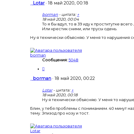
т
С
Lotar
·
18 май 2020, 00:18
а
о
т
о
borman
- цитата:
↑
а
б
18 май 2020, 00:04
щ
То я бы вдул, то в 39 иду к проститутке всег
Или крестик сними, или трусы одень.
е
н
Ну я технически объясняю. У меня то нарушения с
и
е
borman
Сообщения:
5048
Ц
и
т
С
borman
·
18 май 2020, 00:22
а
о
т
о
Lotar
- цитата:
↑
а
б
18 май 2020, 00:18
щ
Ну я технически объясняю. У меня то наруше
е
Блин, у тебя проблемы с пониманием. 40 минут н
н
тему. Эпизод про козу и тост.
и
е
Lotar