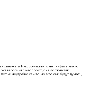
так съезжать. Информации-то нет нифига, никто
А оказалось что наоборот, она должна так
оть и неудобно как-то, но а то они будут думать,