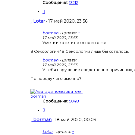
р
Сообщения:
13212
е
н
Ц
н
и
ы
т
С
Lotar
·
17 май 2020, 23:56
й
а
о
п
т
о
borman
- цитата:
↑
о
а
б
17 май 2020, 23:53
и
щ
Уметь и хотеть не одно и то же.
с
е
к
В Сексологии? В Сексологии лишь бы хотелось.
н
и
borman
- цитата:
↑
е
17 май 2020, 23:53
У тебя нарушение следственно-причинных, а
По поводу чего именно?
borman
Сообщения:
5048
Ц
и
т
С
borman
·
18 май 2020, 00:04
а
о
т
о
Lotar
- цитата:
↑
а