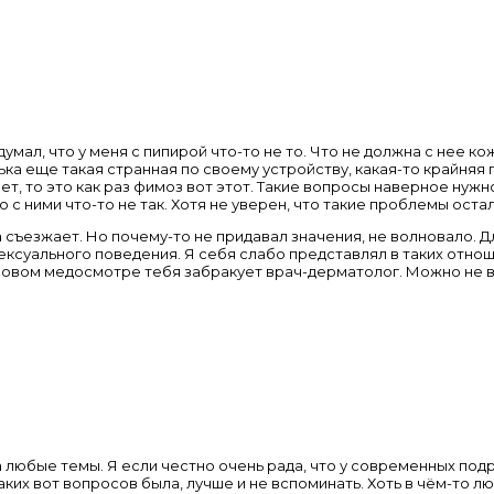
думал, что у меня с пипирой что-то не то. Что не должна с нее к
ська еще такая странная по своему устройству, какая-то крайняя 
нет, то это как раз фимоз вот этот. Такие вопросы наверное нуж
что с ними что-то не так. Хотя не уверен, что такие проблемы ост
она съезжает. Но почему-то не придавал значения, не волновало.
ксуального поведения. Я себя слабо представлял в таких отношен
ановом медосмотре тебя забракует врач-дерматолог. Можно не 
 любые темы. Я если честно очень рада, что у современных подр
 таких вот вопросов была, лучше и не вспоминать. Хоть в чём-то 