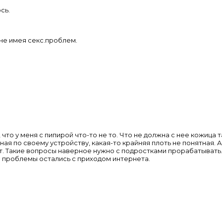
сь.
, не имея секс.проблем.
 что у меня с пипирой что-то не то. Что не должна с нее кожица 
ная по своему устройству, какая-то крайняя плоть не понятная. 
от. Такие вопросы наверное нужно с подростками прорабатывать. Х
кие проблемы остались с приходом интернета.